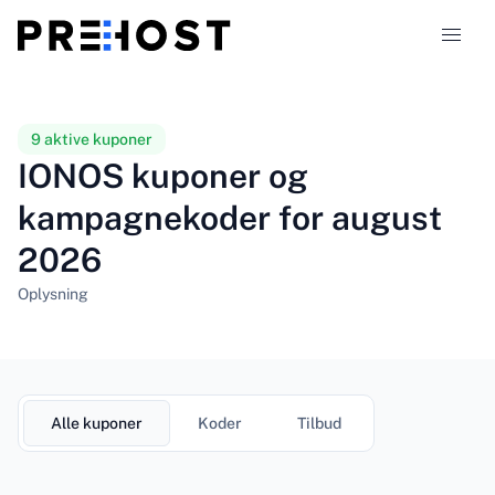
Hostingtyper
9 aktive kuponer
IONOS kuponer og
Sammenligninger
kampagnekoder for august
2026
Kuponer
319
Oplysning
Blog
DA
Alle kuponer
Koder
Tilbud