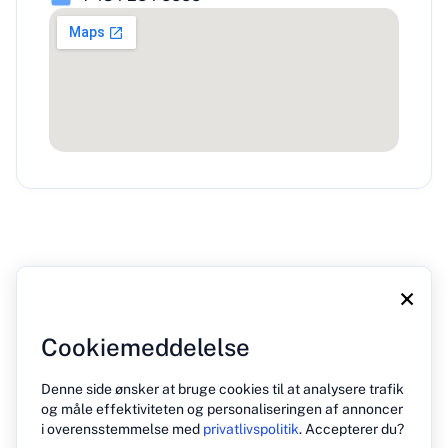
×
Cookiemeddelelse
Om os
Blog
Tryk på
Kontakt
Politik for beskyttelse af personlige oplysninger
Denne side ønsker at bruge cookies til at analysere trafik
og måle effektiviteten og personaliseringen af annoncer
i overensstemmelse med
privatlivspolitik
. Accepterer du?