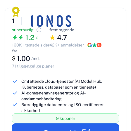
1
superhurtig
fremragende
1.2
4.7
s
160K+ testede sider
42K+ anmeldelser
fra
1.00
$
/md.
71 tilgængelige planer
Omfattende cloud-tjenester (AI Model Hub,
Kubernetes, databaser som en tjeneste)
AI-domænenavnsgenerator og AI-
omdømmehåndtering
Bæredygtige datacentre og ISO-certificeret
sikkerhed
9 kuponer