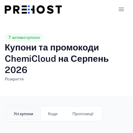
Типи хостингу
7 активні купони
Купони та промокоди
Порівняння
ChemiCloud на Серпень
2026
Купони
319
Розкриття
Блог
UK
Усі купони
Коди
Пропозиції