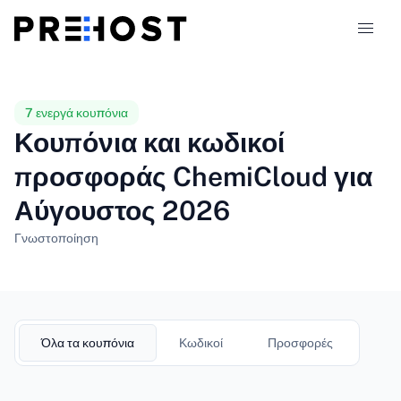
Τύποι φιλοξενίας
7 ενεργά κουπόνια
Κουπόνια και κωδικοί
Συγκρίσεις
προσφοράς ChemiCloud για
Αύγουστος 2026
Κουπόνια
319
Γνωστοποίηση
Ιστολόγιο
EL
Όλα τα κουπόνια
Κωδικοί
Προσφορές