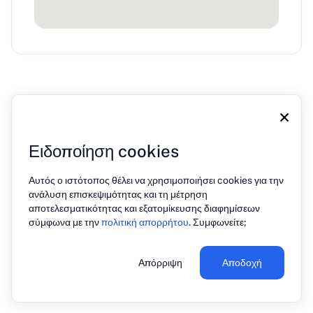
×
Ειδοποίηση cookies
Σχετικά με εμάς
Blog
Τύπος
Επικοινωνία
Αυτός ο ιστότοπος θέλει να χρησιμοποιήσει cookies για την
Πολιτική απορρήτου
ανάλυση επισκεψιμότητας και τη μέτρηση
αποτελεσματικότητας και εξατομίκευσης διαφημίσεων
σύμφωνα με την
πολιτική απορρήτου
. Συμφωνείτε;
© 2026 PREHOST. Με επιφύλαξη παντός δικαιώματος
Απόρριψη
Αποδοχή