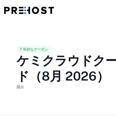
共有ホスティング
BG - Български
CS - Čeština
vs
ブイピーエス
EN - English
ES - Español
7 有効なクーポン
ケミクラウドク
格安VPS
HU - Magyar
ID - Indonesia
ド（8月 2026）
LT - Lietuvių
LV - Latviešu
開示
PT-BR - Português
PT-PT - Português
SL - Slovenščina
SV - Svenska