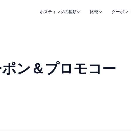
ホスティングの種類
比較
クーポン
WordPressホスティング
格安ウ
DA - Dansk
Popular
DE - Deutsch
vs
vs
クラウド・ホスティング
専用サ
Trendy
ET - Eesti
FI - Suomi
ーポン＆プロモコー
メールホスティング
リセラ
Hot
vs
vs
IT - Italiano
JA - 日本語
NL - Nederlands
NO - Norsk b
全タイプを見る
一覧を見る・新規作成
RO - Română
RU - Русский
TR - Türkçe
UK - Українсь