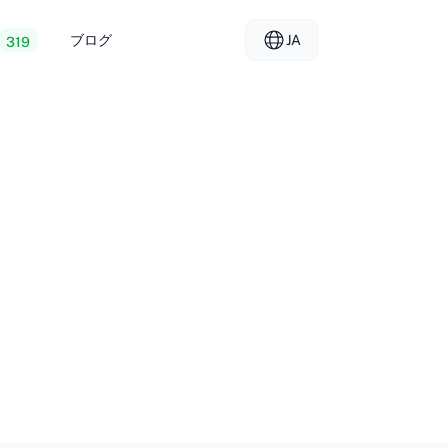
ブログ
JA
319
ェブホスティング
EL - Ελληνικά
vs
ーバー
FR - Français
ーホスティング
KO - 한국어
okmål
PL - Polski
SK - Slovenčina
ка
ZH-CN - 简体中文