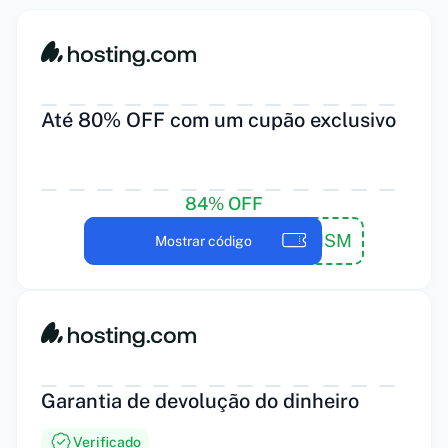
Até 80% OFF com um cupão exclusivo
84% OFF
WPISM
Mostrar código
Garantia de devolução do dinheiro
Verificado