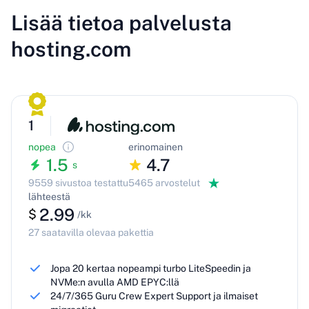
Lisää tietoa palvelusta
hosting.com
1
nopea
erinomainen
1.5
4.7
s
9559 sivustoa testattu
5465 arvostelut
lähteestä
2.99
$
/kk
27 saatavilla olevaa pakettia
Jopa 20 kertaa nopeampi turbo LiteSpeedin ja
NVMe:n avulla AMD EPYC:llä
24/7/365 Guru Crew Expert Support ja ilmaiset