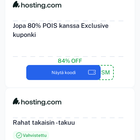
Jopa 80% POIS kanssa Exclusive
kuponki
84% OFF
WPISM
Näytä koodi
Rahat takaisin -takuu
Vahvistettu