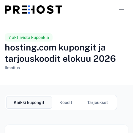
Webhotellityypit
7 aktiivista kuponkia
hosting.com kupongit ja
Vertailut
tarjouskoodit elokuu 2026
Kupongit
319
Ilmoitus
Blogi
FI
Kaikki kupongit
Koodit
Tarjoukset