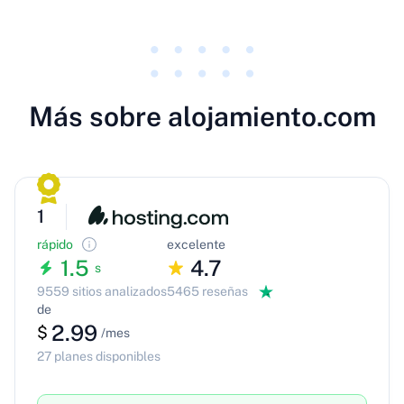
Más sobre alojamiento.com
1
rápido
excelente
1.5
4.7
s
9559 sitios analizados
5465 reseñas
de
2.99
$
/mes
27 planes disponibles