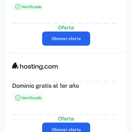
Verificado
Oferta
Obtener oferta
Dominio gratis el 1er año
Verificado
Oferta
Obtener oferta