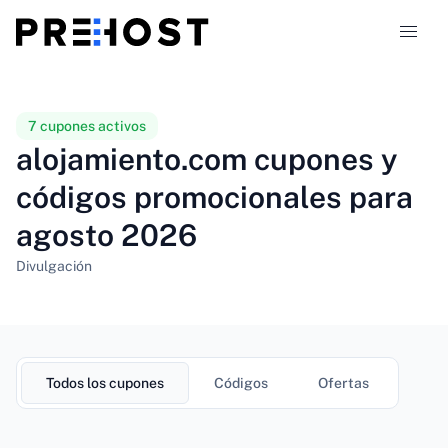
Tipos de hosting
7 cupones activos
alojamiento.com cupones y
Comparaciones
códigos promocionales para
agosto 2026
Cupones
319
Divulgación
Blog
ES
Todos los cupones
Códigos
Ofertas