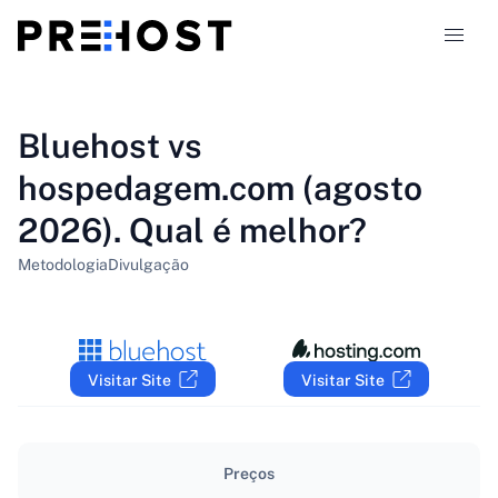
Tipos de hospedagem
Bluehost vs
hospedagem.com (agosto
Comparações
2026). Qual é melhor?
Cupons
319
Metodologia
Divulgação
Blog
PT-BR
Visitar Site
Visitar Site
Preços