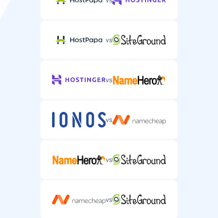
vs
vs
vs
vs
vs
vs