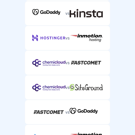
vs
vs
vs
vs
vs