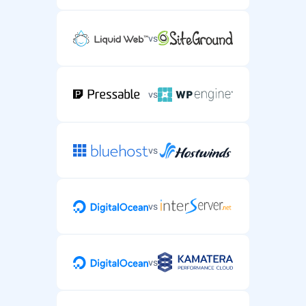
vs
vs
vs
vs
vs