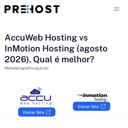
Tipos de hospedagem
AccuWeb Hosting vs
InMotion Hosting (agosto
Comparações
2026). Qual é melhor?
Cupons
319
Metodologia
Divulgação
Blog
PT-BR
Visitar Site
Visitar Site