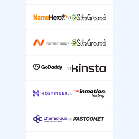
Suporte por Chat ao Vivo
Suporte por chat em tempo real para problemas
urgentes de servidor.
vs
vs
Suporte por Telefone
Suporte por telefone para problemas complexos de
hospedagem de servidor.
vs
vs
vs