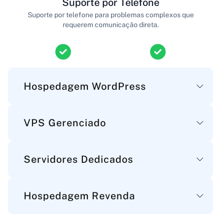
Suporte por Telefone
Suporte por telefone para problemas complexos que
requerem comunicação direta.
Hospedagem WordPress
VPS Gerenciado
Principal
Servidores Dedicados
Espaço em Disco
Principal
Espaço de armazenamento para seus arquivos
WordPress, bancos de dados e emails.
Hospedagem Revenda
Espaço em Disco
100 GB até
Principal
Espaço de armazenamento para seus arquivos de
10-100 GB
servidor, aplicações e dados.