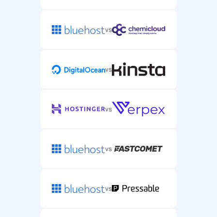
vs
vs
vs
vs
vs