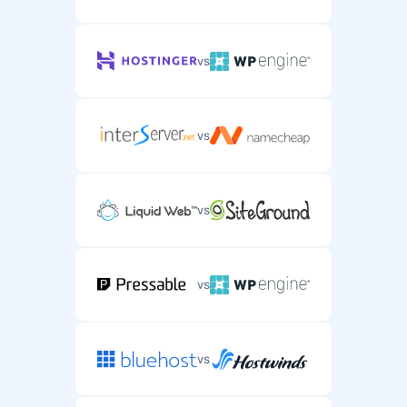
vs
vs
vs
vs
vs