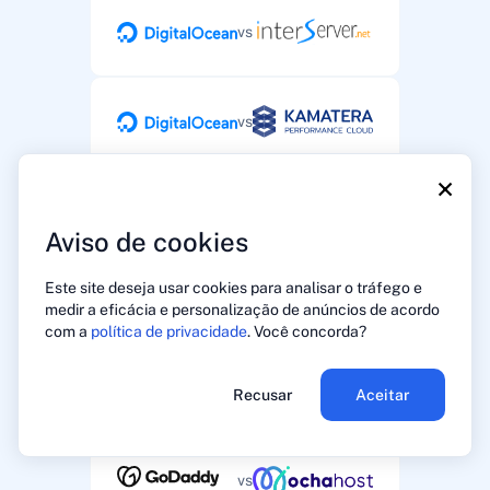
vs
vs
×
vs
Aviso de cookies
Este site deseja usar cookies para analisar o tráfego e
vs
medir a eficácia e personalização de anúncios de acordo
com a
política de privacidade
. Você concorda?
vs
Recusar
Aceitar
vs