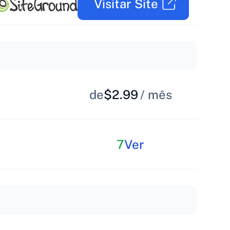
Visitar Site
de
$2.99
/ mês
7
Ver