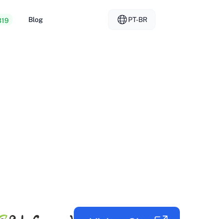
Blog
PT-BR
319
dagem barata na Web
EL - Ελληνικά
vs
ores dedicados
FR - Français
da de hospedagem
KO - 한국어
okmål
PL - Polski
SK - Slovenčina
ка
ZH-CN - 简体中文