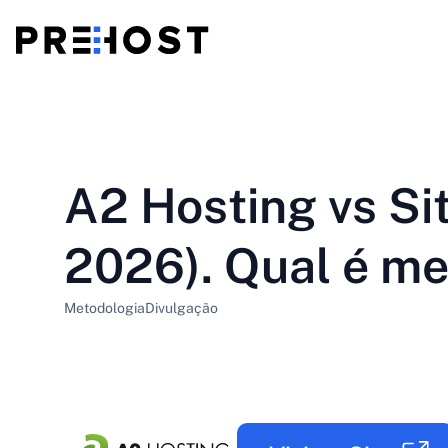
Hospedagem compartilhada
BG - Български
CS - Čeština
vs
VPS
A2 Hosting vs Si
EN - English
ES - Español
VPS baratos
HU - Magyar
ID - Indonesia
2026). Qual é me
LT - Lietuvių
LV - Latviešu
Metodologia
Divulgação
PT-BR - Português
PT-PT - Português
SL - Slovenščina
SV - Svenska