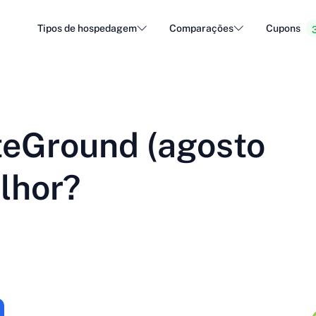
Tipos de hospedagem
Comparações
Cupons
Hospedagem WordPress
Hospe
DA - Dansk
Popular
DE - Deutsch
vs
vs
Hospedagem na nuvem
Servid
Trendy
teGround (agosto
ET - Eesti
FI - Suomi
Hospedagem de e-mail
Reven
Hot
vs
vs
IT - Italiano
JA - 日本語
lhor?
NL - Nederlands
NO - Norsk b
Ver todos os tipos
Ver todos ou criar novo
RO - Română
RU - Русский
TR - Türkçe
UK - Українсь