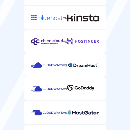
Proteção DDoS
vs
Proteção contra ataques DDoS que podem tirar seu
site WordPress do ar.
/
vs
vs
Suporte
Suporte por Email/Ticket
vs
Suporte específico para WordPress via email ou
sistema de tickets.
vs