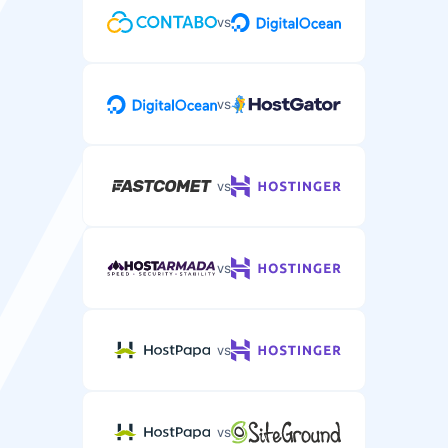
Suporte por Chat ao Vivo
vs
Suporte por chat em tempo real para problemas
urgentes de WordPress.
vs
Suporte por Telefone
vs
Suporte por telefone para problemas complexos de
hospedagem WordPress.
vs
vs
vs