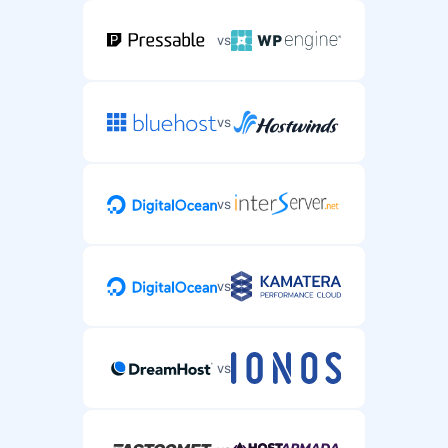
vs
vs
vs
vs
vs