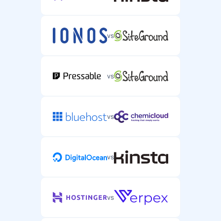
vs
vs
vs
vs
vs