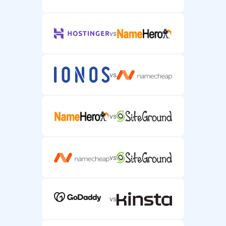
vs
vs
vs
vs
vs