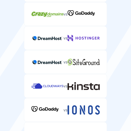
Tipo de Disco
Tipo de unidade de armazenamento (HDD, SSD, NVMe)
vs
para desempenho do seu servidor.
Suporte WP-CLI
Interface de linha de comando para gerenciar sites
SSD / NVMe
NVMe
WordPress via SSH.
vs
Velocidade de Rede
Velocidade de conexão de rede para transferência de
vs
dados do seu servidor.
10 Gbps
—
Velocidade
vs
Tipo de Disco
Tipo de unidade de armazenamento (HDD, SSD, NVMe)
Segurança
otimizado para desempenho WordPress.
vs
Garantia de Uptime SLA
NVMe
NVMe
Acordo de Nível de Serviço garantindo o uptime do seu