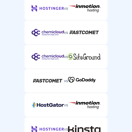
vs
vs
vs
vs
vs
vs