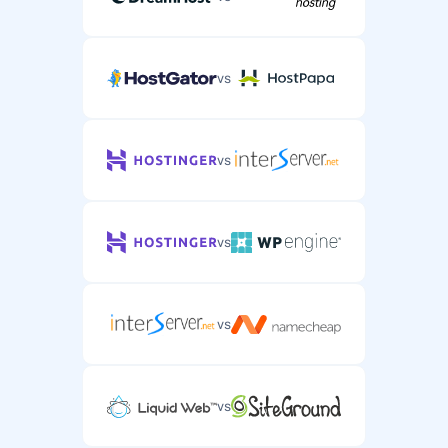
vs
vs
vs
vs
vs