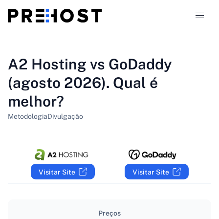
Tipos de hospedagem
A2 Hosting vs GoDaddy
(agosto 2026). Qual é
Comparações
melhor?
Cupons
319
Metodologia
Divulgação
Blog
PT-BR
Visitar Site
Visitar Site
Preços