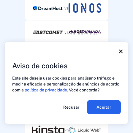
vs
vs
×
vs
Aviso de cookies
Este site deseja usar cookies para analisar o tráfego e
vs
medir a eficácia e personalização de anúncios de acordo
com a
política de privacidade
. Você concorda?
vs
Recusar
Aceitar
vs