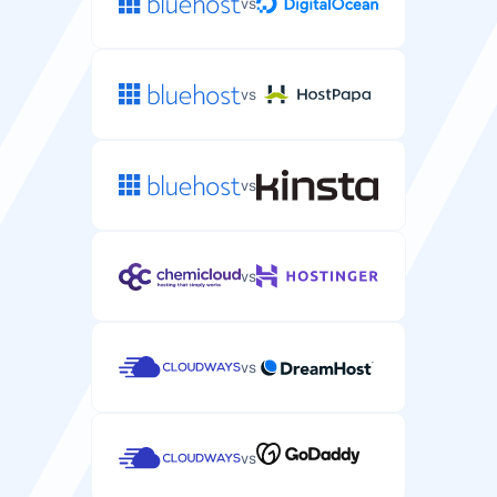
vs
vs
vs
vs
vs
vs