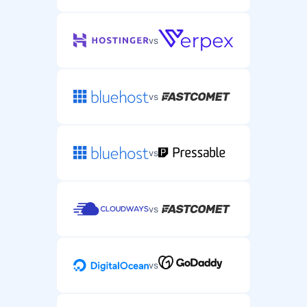
vs
vs
vs
vs
vs