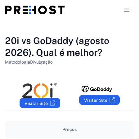
Tipos de hospedagem
20i vs GoDaddy (agosto
2026). Qual é melhor?
Comparações
Metodologia
Divulgação
Cupons
319
Blog
Visitar Site
Visitar Site
PT-BR
Preços