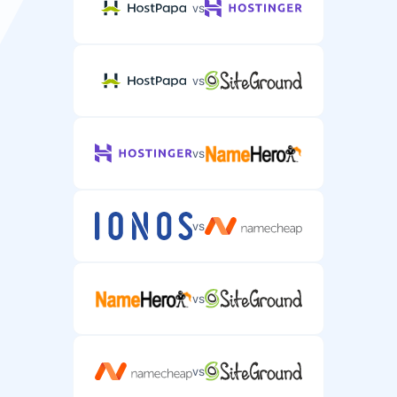
vs
vs
vs
vs
vs
vs