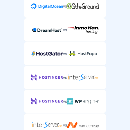
vs
vs
vs
vs
vs
vs