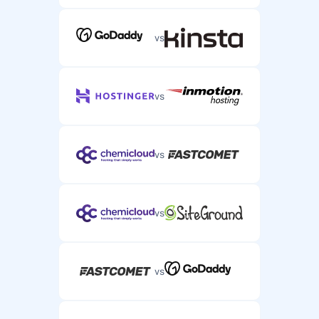
vs
vs
vs
vs
vs