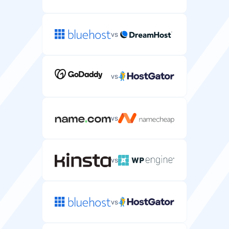
Migração Grátis
Serviço gratuito de migração de servidor do seu
provedor atual.
vs
vs
CPU
Poder de processamento e núcleos alocados ao seu
servidor.
vs
1-12 CPU
1-32 CPU
vs
RAM
Memória alocada ao seu servidor para executar
aplicações.
vs
1-64 GB
2-128 GB