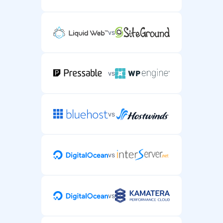
vs
vs
vs
vs
vs