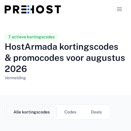
Hostingtypen
7 actieve kortingscodes
HostArmada kortingscodes
Vergelijkingen
& promocodes voor augustus
2026
Kortingscodes
319
Vermelding
Blog
NL
Alle kortingscodes
Codes
Deals