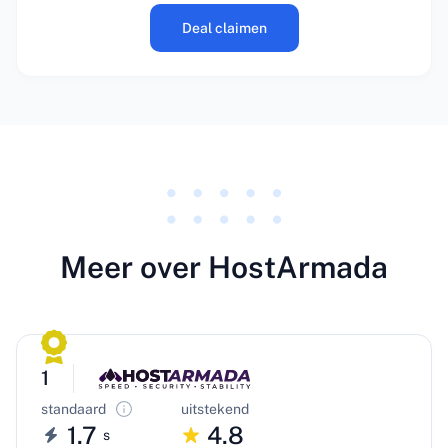
Deal claimen
Meer over HostArmada
1
standaard
uitstekend
1.7
4.8
s