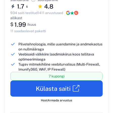
1.7
4.8
s
934 saiti testitud
1411 arvustused
allikast
1.99
$
/kuus
11 saadaolevat paketti
Pilvetehnoloogia, mille uuendamine ja andmekaotus
on nullmääraga
Veebisaidi välkkiire laadimiskiirus koos tellitava
optimeerimisega
Tugev mitmekihiline veebiturvalisus (Multi-Firewall,
Imunify360, WAF, IP Firewall)
7 kupongi
Külasta saiti
HostArmada arvustus