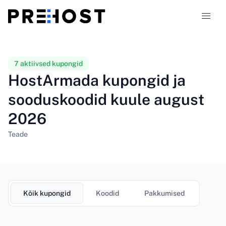
Majutustüübid
7 aktiivsed kupongid
HostArmada kupongid ja
Võrdlused
sooduskoodid kuule august
2026
Kupongid
319
Teade
Blogi
ET
Kõik kupongid
Koodid
Pakkumised