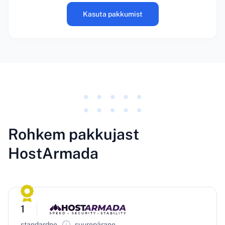
Kasuta pakkumist
Rohkem pakkujast
HostArmada
1
standardne
suurepärane