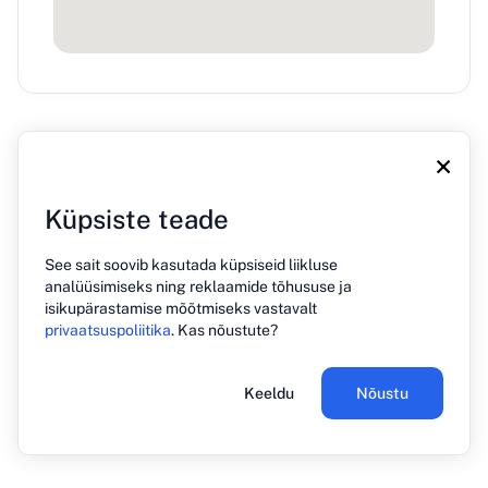
×
Küpsiste teade
See sait soovib kasutada küpsiseid liikluse
Meie kohta
Blogi
Press
Kontakt
Privaatsuspoliitika
analüüsimiseks ning reklaamide tõhususe ja
isikupärastamise mõõtmiseks vastavalt
privaatsuspoliitika
. Kas nõustute?
© 2026 PREHOST. Kõik õigused kaitstud
Keeldu
Nõustu