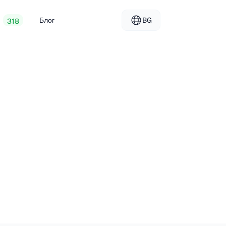
Блог
BG
318
уеб хостинг
EL - Ελληνικά
vs
ализирани сървъри
FR - Français
г за дистрибутори
KO - 한국어
okmål
PL - Polski
SK - Slovenčina
ка
ZH-CN - 简体中文