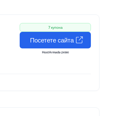
7 купона
Посетете сайта
HostArmada ревю