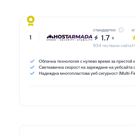
стандартно
о
1.7
1
s
934 тествани сайта
1
Облачна технология с нулево време за престой и
Светкавична скорост на зареждане на уебсайта 
Надеждна многопластова уеб сигурност (Multi-Fir