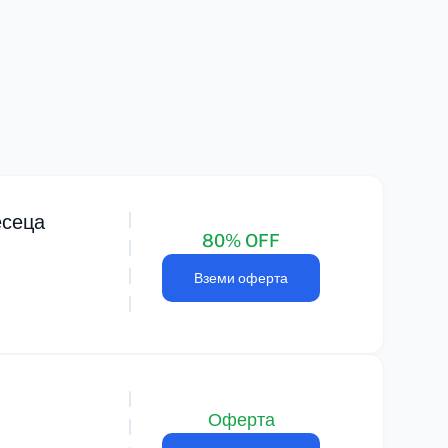
есеца
80% OFF
Вземи оферта
Оферта