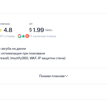
тлично
от
4.8
1.99
$
/мес.
411 отзиви
11 налични плана
 загуба на данни
с оптимизация при поискване
ewall, Imunify360, WAF, IP защитна стена)
Покажи планове