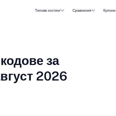
Типове хостинг
Сравнения
Купони
Хостинг на WordPress
Евтин 
DA - Dansk
Popular
DE - Deutsch
vs
vs
Хостинг в облак
Специ
Trendy
ET - Eesti
FI - Suomi
кодове за
Хостинг на имейли
Хостин
Hot
vs
vs
IT - Italiano
JA - 日本語
август 2026
NL - Nederlands
NO - Norsk b
Виж всички типове
Виж всички или създай ново
RO - Română
RU - Русский
TR - Türkçe
UK - Українсь