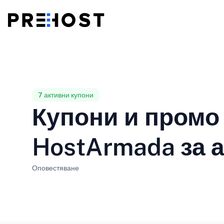
Споделен хостинг
BG - Български
CS - Čeština
vs
VPS
EN - English
ES - Español
7 активни купони
Купони и промо 
Евтини VPS
HU - Magyar
ID - Indonesia
HostArmada за 
LT - Lietuvių
LV - Latviešu
Оповестяване
PT-BR - Português
PT-PT - Português
SL - Slovenščina
SV - Svenska