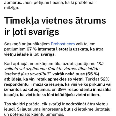
apmērus. Jauni pētījumi liecina, ka šī problēma ir
milzīga.
Tīmekļa vietnes ātrums
ir ļoti svarīgs
Saskaņā ar jaunākajiem
Prehost.com
veiktajiem
pētījumiem
67 % interneta lietotāju uzskata, ka ātra
vietņu ielāde ir ļoti svarīga
.
Kad aptaujā amerikāņiem tika uzdots jautājums
“Kā
veikala vai uzņēmuma tīmekļa vietnes lēna ielāde
ietekmē jūsu uzvedību
?”,
vairāk nekā puse (55 %)
atbildēja, ka viņi retāk apmeklēs šo vietni
. Turklāt
52%
respondentu ir mazāka iespēja, ka viņi veiks pirkumu vai
izmantos pakalpojumus
, un
39% respondentu ir mazāka
iespēja, ka viņi ieteiks lēni ielādējošu vietni citiem
.
Tas skaidri parāda, cik svarīgi ir nodrošināt ātru vietņu
ielādi. Šī jautājuma ignorēšana būtiski ietekmē lietotāju
un potenciālo klientu lēmumus.