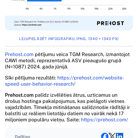
LEJUPIELĀDĒT INFOGRAFIKU (PNG, 1340 × 1340 PX)
Prehost.com
pētījumu veica TGM Research, izmantojot
CAWI metodi, reprezentatīvā ASV pieaugušo grupā
(N=1087) 2024. gada jūnijā.
Sīki pētījuma rezultāti:
https://prehost.com/website-
speed-user-behavior-research/
Prehost.com
palīdz izvēlēties ātrus, uzticamus un
drošus hostinga pakalpojumus, kas pielāgoti vietnes
vajadzībām. Tīmekļa mitināšanas salīdzinošie rādītāji ir
balstīti uz reāliem lietotāju datiem no vairāk nekā 17
miljoniem populāru vietņu. Saite:
https://prehost.com/
Dalīties