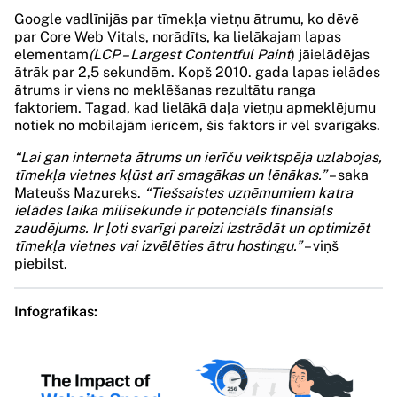
Google vadlīnijās par tīmekļa vietņu ātrumu, ko dēvē
par Core Web Vitals, norādīts, ka lielākajam lapas
elementam
(LCP – Largest Contentful Paint
) jāielādējas
ātrāk par 2,5 sekundēm. Kopš 2010. gada lapas ielādes
ātrums ir viens no meklēšanas rezultātu ranga
faktoriem. Tagad, kad lielākā daļa vietņu apmeklējumu
notiek no mobilajām ierīcēm, šis faktors ir vēl svarīgāks.
“Lai gan interneta ātrums un ierīču veiktspēja uzlabojas,
tīmekļa vietnes kļūst arī smagākas un lēnākas.”
– saka
Mateušs Mazureks.
“Tiešsaistes uzņēmumiem katra
ielādes laika milisekunde ir potenciāls finansiāls
zaudējums. Ir ļoti svarīgi pareizi izstrādāt un optimizēt
tīmekļa vietnes vai izvēlēties ātru hostingu.”
– viņš
piebilst.
Infografikas: