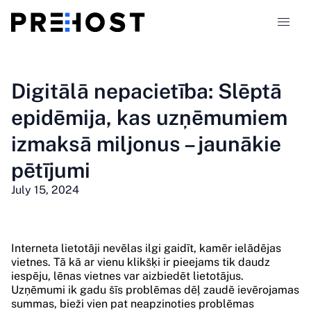
Hostinga veidi
Digitālā nepacietība: Slēptā
epidēmija, kas uzņēmumiem
Salīdzinājumi
izmaksā miljonus – jaunākie
Kuponi
319
pētījumi
July 15, 2024
Blogs
LV
Interneta lietotāji nevēlas ilgi gaidīt, kamēr ielādējas
vietnes. Tā kā ar vienu klikšķi ir pieejams tik daudz
iespēju, lēnas vietnes var aizbiedēt lietotājus.
Uzņēmumi ik gadu šīs problēmas dēļ zaudē ievērojamas
summas, bieži vien pat neapzinoties problēmas