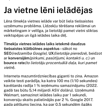
Ja vietne lēni ielādējas
Lēna tīmekļa vietnes ielāde var būt liela tiešsaistes
uzņēmumu problēma. Līdzekļu tērēšana reklāmai un
mārketingam ir veltīga, ja lietotāji pamet vietni sliktas
veiktspējas un ilgā ielādes laika dēļ.
Tīmekļa vietnes ielādes laiks ietekmē daudzus
tiešsaistes klātbūtnes aspektus
– sākot no
SEO
(redzamība Google)
,
UX
(lietotāja pieredze
), beidzot
ar
konversijām
(pirkumi, pasūtījumi, kontakti u. c.
) un
bounce rate
(to lietotāju procentuālā daļa, kuri pamet
vietni
).
Interneta mazumtirdzniecības giganti to zina. Amazon
veiktie testi parādīja, ka katra 100 ms (1/10 sekundes)
kavēšanās radīja 1 % ieņēmumu samazinājumu (2022.
gadā tas būtu 5,14 miljardi ASV dolāru). Uzņēmumā
Walmart, samazinot ielādes laiku par 1 sekundi,
konversiju skaits palielinājās par 2 %. Google 2017.
gada pētījums liecina, ka par 0,5 sekundēm ilgāks