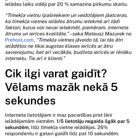
ielādes laiks vidēji par 20 % samazina pirkumu skaitu.
“Tīmekļa vietņu īpašniekiem un veidotājiem jāatceras,
ka tīmekļa vietnes ielādes ātrumu ietekmē arī tādi
faktori, kurus viņi nevar ietekmēt, piemēram, interneta
ātrums un ierīces kvalitāte.”
– saka Mateusz Mazurek no
Prehost.com
.
“Tīmekļa vietnes jāveido tā, lai tās ātri
ielādētos ne tikai augstas klases ierīcēs ar ātru
savienojumu, bet arī vecākās, budžeta ierīcēs ar lēnāku
internetu. Tie arī ir klienti.”
Cik ilgi varat gaidīt?
Vēlams mazāk nekā 5
sekundes
Interneta lietotājiem ir maz pacietības pret lēni
ielādējamām vietnēm.
1/5 lietotāju negaida ilgāk par 5
sekundēm
, līdz tīmekļa vietne ielādējas. 26%
respondentu ir gatavi gaidīt līdz pat 10 sekundēm.