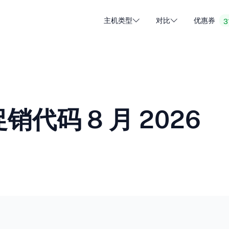
主机类型
对比
优惠券
3
WordPress 托管
廉价虚
DA - Dansk
Popular
DE - Deutsch
vs
vs
云托管
专用服
Trendy
ET - Eesti
FI - Suomi
销代码 8 月 2026
电子邮件托管
分销托
Hot
vs
vs
IT - Italiano
JA - 日本語
NL - Nederlands
NO - Norsk b
查看所有类型
查看全部或创建新的
RO - Română
RU - Русский
TR - Türkçe
UK - Українсь