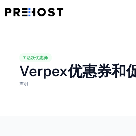
共享主机
BG - Български
CS - Čeština
vs
VPS
EN - English
ES - Español
7 活跃优惠券
Verpex优惠券和促
廉价 VPS
HU - Magyar
ID - Indonesia
声明
LT - Lietuvių
LV - Latviešu
PT-BR - Português
PT-PT - Português
SL - Slovenščina
SV - Svenska