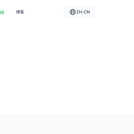
博客
ZH-CN
19
拟主机
EL - Ελληνικά
vs
务器
FR - Français
管
KO - 한국어
okmål
PL - Polski
SK - Slovenčina
ка
ZH-CN - 简体中文