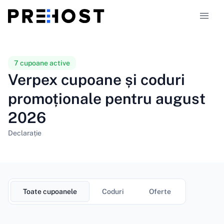
Tipuri de găzduire
7 cupoane active
Verpex cupoane și coduri
Comparații
promoționale pentru august
2026
Cupoane
319
Declarație
Blog
RO
Toate cupoanele
Coduri
Oferte