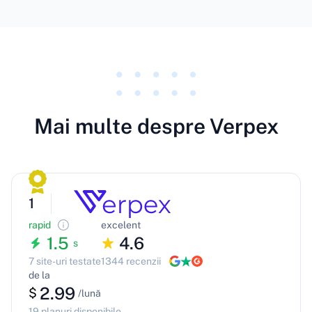
Mai multe despre Verpex
1
rapid
excelent
1.5
4.6
s
7 site-uri testate
1344 recenzii
de la
2.99
$
/lună
19 planuri disponibile