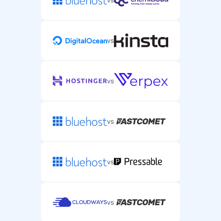
vs
vs
vs
vs
vs
vs