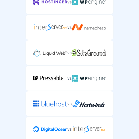
vs
vs
vs
vs
vs
vs