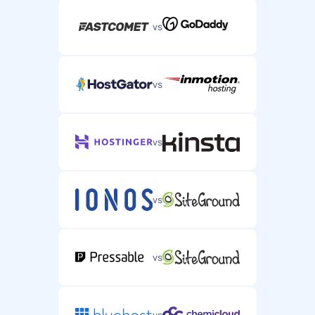
vs
vs
vs
vs
vs