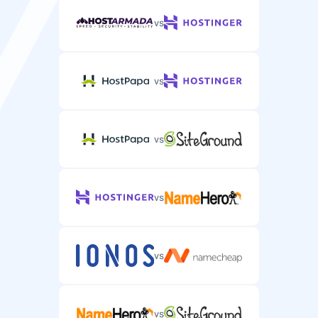
кожний 24
кожний 24
vs
годин
годин
Захист від DDoS
vs
Захист від DDoS-атак на ваш сервер.
vs
Підтримка
vs
Підтримка email/тікети
Підтримка сервера через email або тікет-систему.
vs
vs