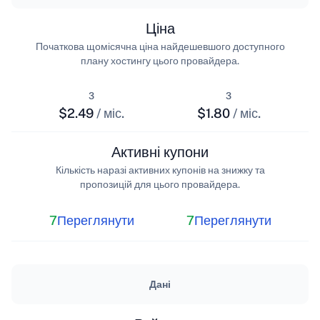
Ціна
Початкова щомісячна ціна найдешевшого доступного
плану хостингу цього провайдера.
з
з
$2.49
/ міс.
$1.80
/ міс.
Активні купони
Кількість наразі активних купонів на знижку та
пропозицій для цього провайдера.
7
Переглянути
7
Переглянути
Дані