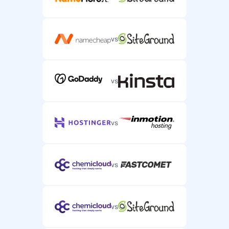
Підтримка в чаті
Підтримка в чаті в реальному часі для термінових
серверних питань.
vs
vs
Підтримка телефоном
Підтримка телефоном для складних питань
серверного хостингу.
vs
vs
vs