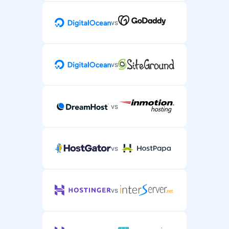
vs
vs
vs
vs
vs