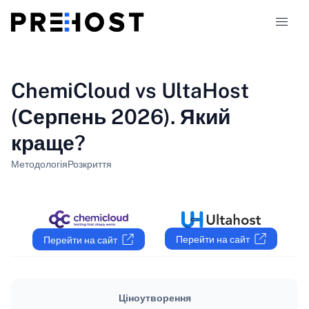
Типи хостингу
ChemiCloud vs UltaHost
(Серпень 2026). Який
Порівняння
краще?
Купони
319
Методологія
Розкриття
Блог
UK
Перейти на сайт
Перейти на сайт
Ціноутворення