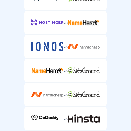
vs
vs
vs
vs
vs