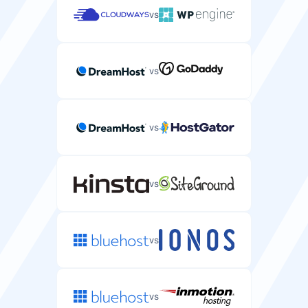
vs
vs
vs
vs
vs
vs