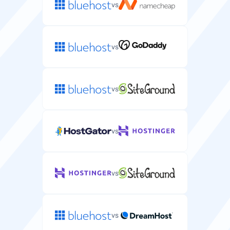
vs
vs
vs
vs
vs
vs