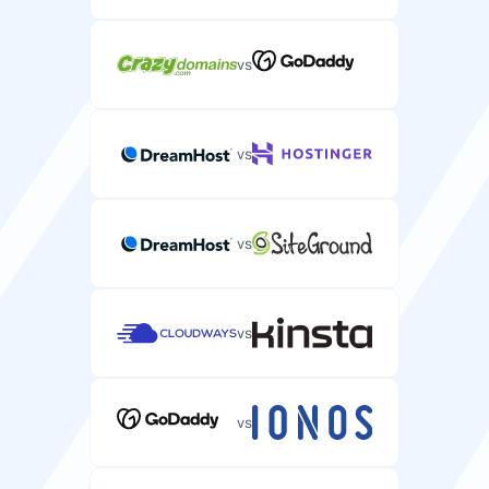
vs
vs
vs
vs
vs