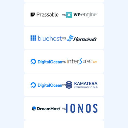
vs
vs
vs
vs
vs