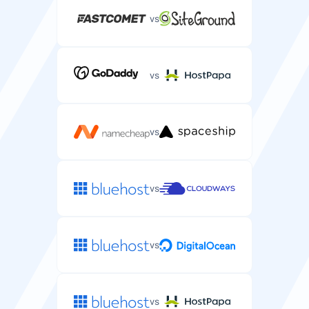
vs
vs
vs
vs
vs
vs