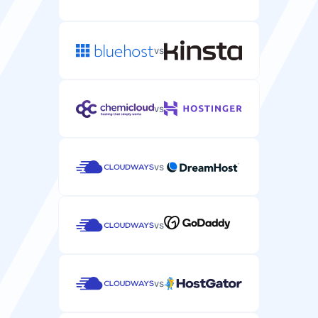
vs
vs
vs
vs
vs