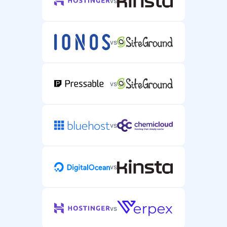
vs
vs
vs
vs
vs
vs