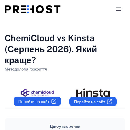
Типи хостингу
ChemiCloud vs Kinsta
(Серпень 2026). Який
Порівняння
краще?
Купони
319
Методологія
Розкриття
Блог
UK
Перейти на сайт
Перейти на сайт
Ціноутворення