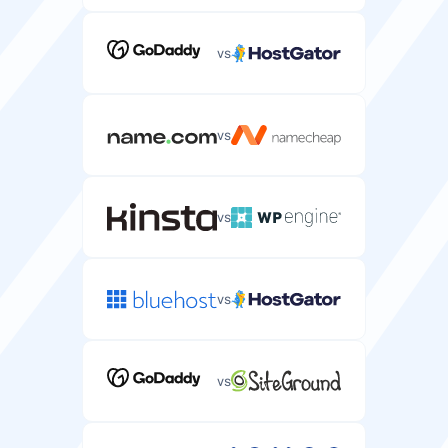
vs
vs
vs
vs
vs