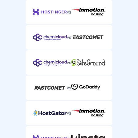
vs
vs
vs
vs
vs