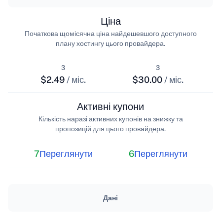
Ціна
Початкова щомісячна ціна найдешевшого доступного
плану хостингу цього провайдера.
з
з
$2.49
/ міс.
$30.00
/ міс.
Активні купони
Кількість наразі активних купонів на знижку та
пропозицій для цього провайдера.
7
Переглянути
6
Переглянути
Дані