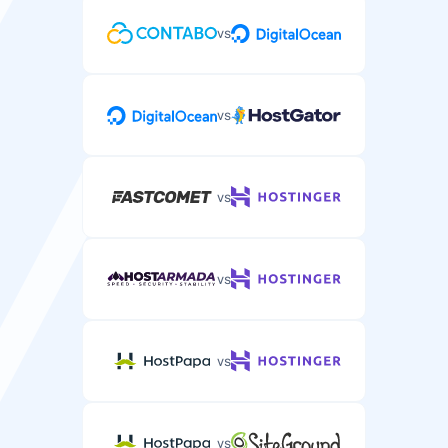
vs
vs
vs
vs
vs
vs