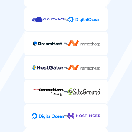
vs
vs
vs
vs
vs