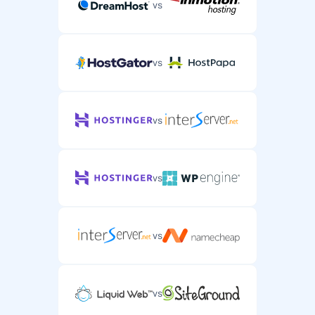
vs
vs
vs
vs
vs
vs