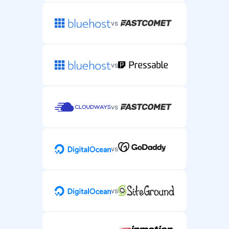
vs
vs
vs
vs
vs