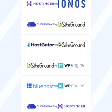
vs
vs
vs
vs
vs
vs