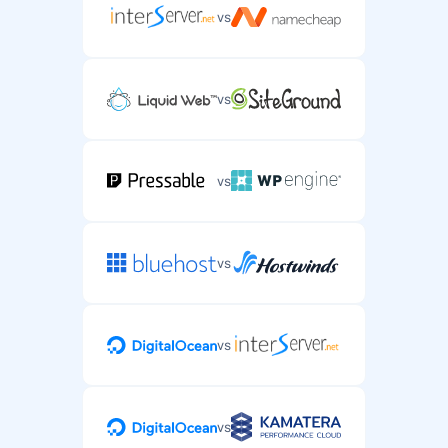
vs
vs
vs
vs
vs
vs