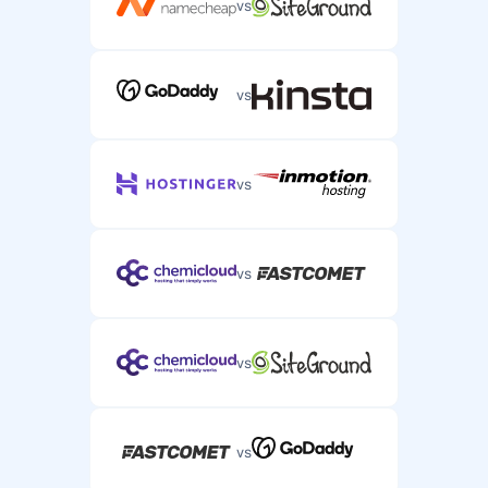
vs
vs
vs
vs
vs
vs