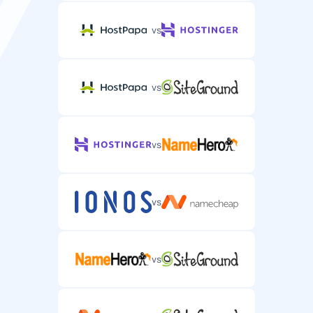
vs
vs
vs
vs
vs