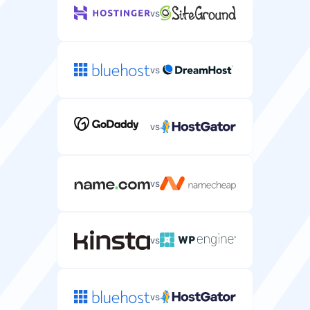
vs
vs
vs
vs
vs
vs