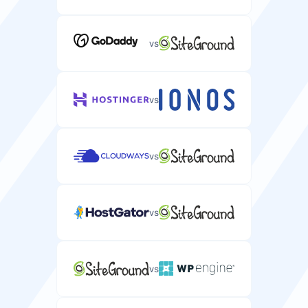
vs
vs
vs
vs
vs