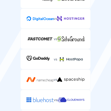
vs
vs
vs
vs
vs