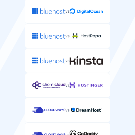
vs
vs
vs
vs
vs
vs