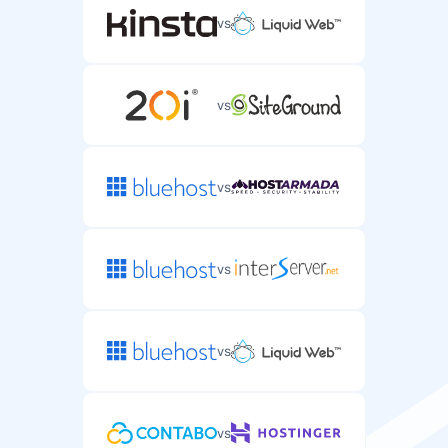
vs
vs
vs
vs
vs
vs