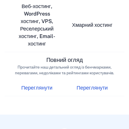
Веб-хостинг,
WordPress
хостинг, VPS,
Хмарний хостинг
Реселерський
хостинг, Email-
хостинг
Повний огляд
Прочитайте наш детальний огляд із бенчмарками,
перевагами, недоліками та рейтингами користувачів.
Переглянути
Переглянути