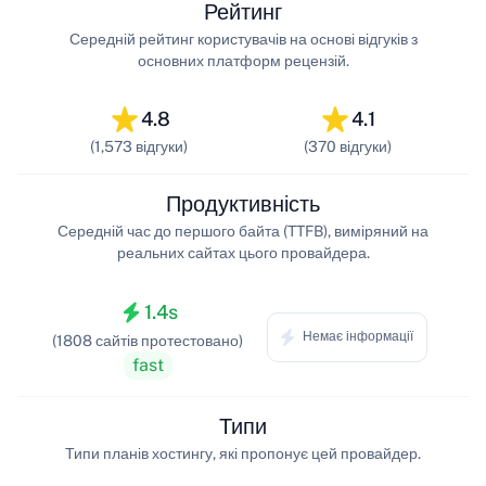
Рейтинг
Середній рейтинг користувачів на основі відгуків з
основних платформ рецензій.
4.8
4.1
(1,573 відгуки)
(370 відгуки)
Продуктивність
Середній час до першого байта (TTFB), виміряний на
реальних сайтах цього провайдера.
1.4s
Немає інформації
(1808 сайтів протестовано)
fast
Типи
Типи планів хостингу, які пропонує цей провайдер.