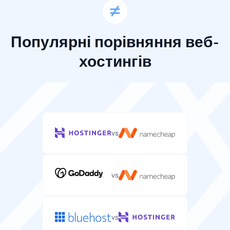
Популярні порівняння веб-
хостингів
vs
vs
vs