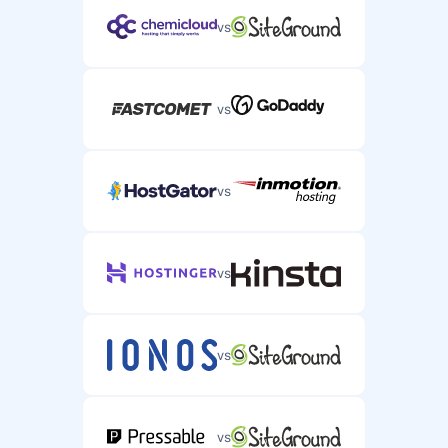
vs
vs
vs
vs
vs
vs