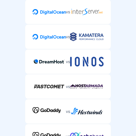
vs
vs
vs
vs
vs