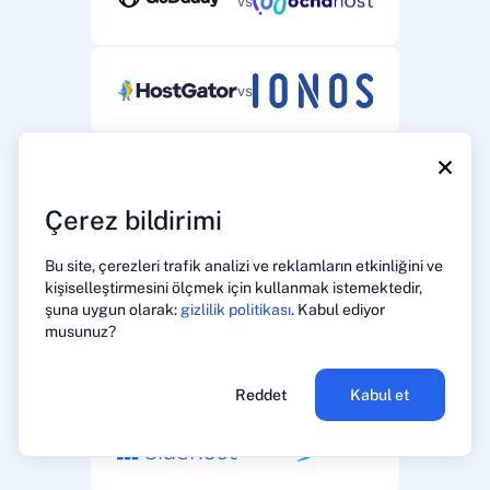
vs
vs
×
vs
Çerez bildirimi
Bu site, çerezleri trafik analizi ve reklamların etkinliğini ve
vs
kişiselleştirmesini ölçmek için kullanmak istemektedir,
şuna uygun olarak:
gizlilik politikası
. Kabul ediyor
musunuz?
vs
Reddet
Kabul et
vs