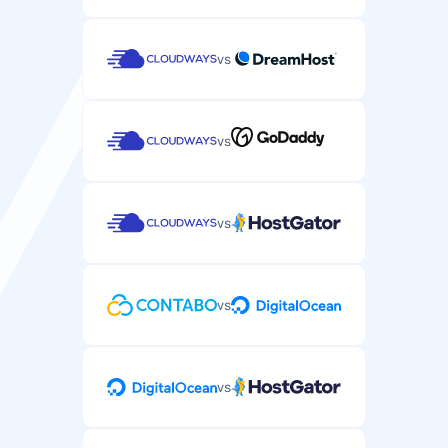
SSH/SFTP erişimi
vs
Sunucu dosyalarınızı yönetmek ve komutları
çalıştırmak için güvenli kabuk erişimi.
/
vs
Otomatik yedekleme
Sunucu verilerinizin ve yapılandırmalarınızın otomatik
vs
yedeklemesi.
her 7 gün
her 24 saat
vs
DDoS koruması
Sunucunuza yönelik DDoS saldırılarına karşı koruma.
vs