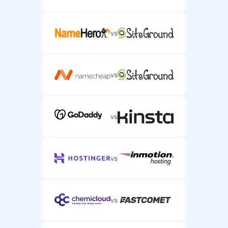
Karmaşık sunucu hosting sorunları için telefon desteği.
vs
vs
vs
vs
vs