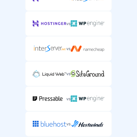
vs
vs
vs
vs
vs