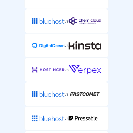
vs
vs
vs
vs
vs