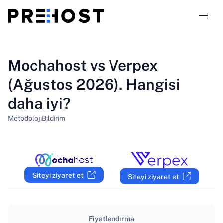
Hosting türleri
Mochahost vs Verpex
(Ağustos 2026). Hangisi
Karşılaştırmalar
daha iyi?
Kuponlar
319
Metodoloji
Bildirim
Blog
TR
Siteyi ziyaret et
Siteyi ziyaret et
Fiyatlandırma