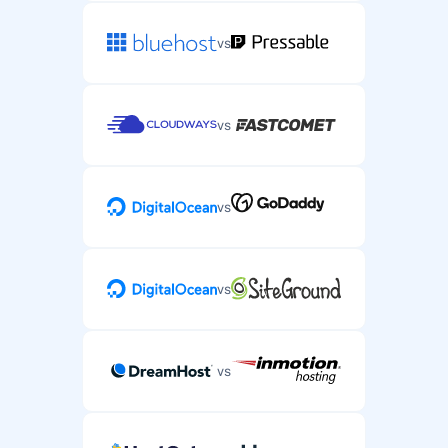
vs
vs
vs
vs
vs