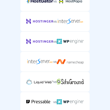
vs
vs
vs
vs
vs
vs