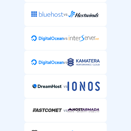
vs
vs
vs
vs
vs