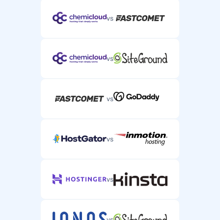
vs
vs
vs
vs
vs
vs