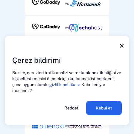
vs
vs
×
vs
Çerez bildirimi
Bu site, çerezleri trafik analizi ve reklamların etkinliğini ve
vs
kişiselleştirmesini ölçmek için kullanmak istemektedir,
şuna uygun olarak:
gizlilik politikası
. Kabul ediyor
musunuz?
vs
Reddet
Kabul et
vs