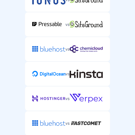
vs
vs
vs
vs
vs