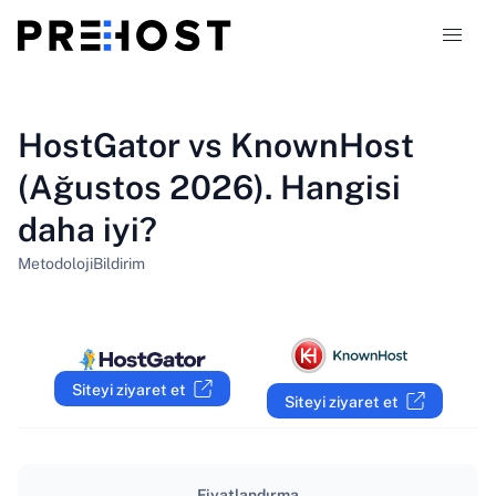
Hosting türleri
HostGator vs KnownHost
(Ağustos 2026). Hangisi
Karşılaştırmalar
daha iyi?
Kuponlar
319
Metodoloji
Bildirim
Blog
TR
Siteyi ziyaret et
Siteyi ziyaret et
Fiyatlandırma