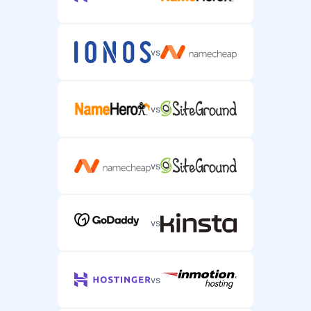
Telefon desteği
Karmaşık sunucu hosting sorunları için telefon desteği.
vs
/
vs
vs
vs
vs