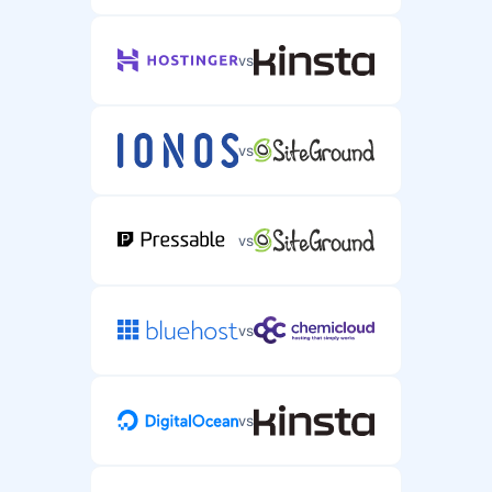
vs
vs
vs
vs
vs