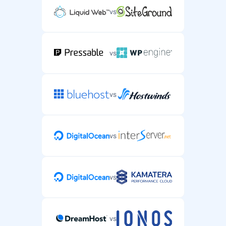
vs
vs
vs
vs
vs
vs