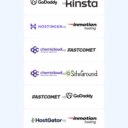
vs
vs
vs
vs
vs
vs