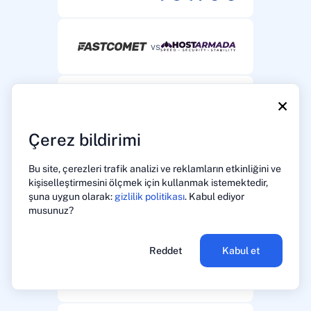
vs
×
vs
Çerez bildirimi
vs
Bu site, çerezleri trafik analizi ve reklamların etkinliğini ve
kişiselleştirmesini ölçmek için kullanmak istemektedir,
şuna uygun olarak:
gizlilik politikası
. Kabul ediyor
musunuz?
vs
Reddet
Kabul et
vs