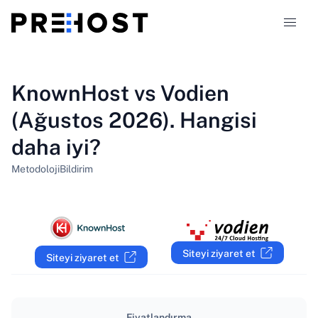
Hosting türleri
KnownHost vs Vodien
(Ağustos 2026). Hangisi
Karşılaştırmalar
daha iyi?
Kuponlar
319
Metodoloji
Bildirim
Blog
TR
Siteyi ziyaret et
Siteyi ziyaret et
Fiyatlandırma