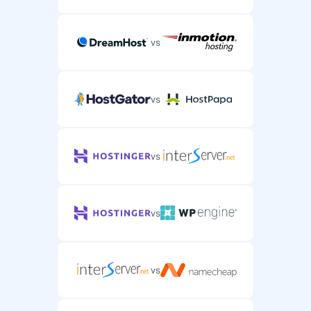
vs
vs
vs
vs
vs