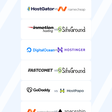
vs
vs
vs
vs
vs
vs