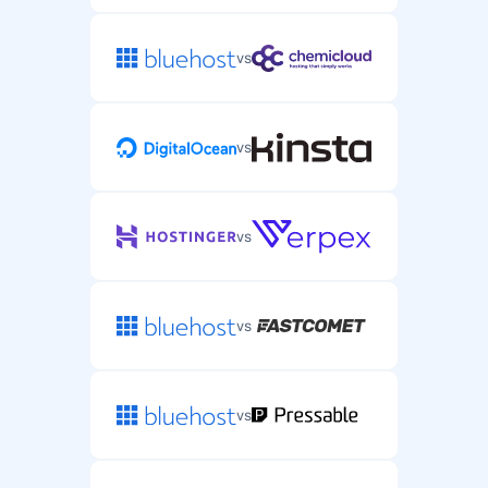
vs
vs
vs
vs
vs