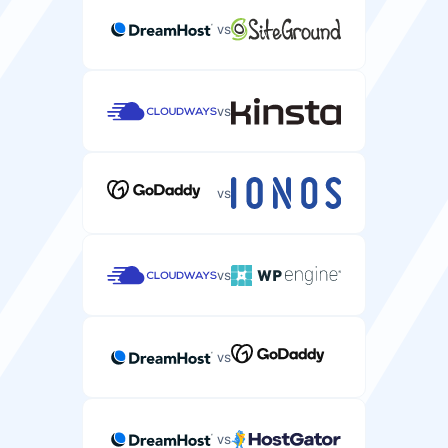
SLA çalışma süresi garantisi
vs
E-posta hizmetinizin çalışma süresini garanti eden
hizmet seviyesi sözleşmesi.
100%
vs
Anti-spam koruması
Gelen kutunuzu istenmeyen e-postalardan korumak
vs
için gelişmiş spam filtreleme.
—
—
vs
Antivirüs koruması
Tüm gelen ve giden e-posta ekleri için virüs taraması.
vs
—
—
vs