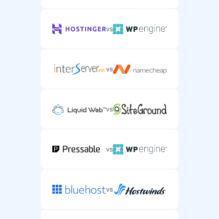
vs
vs
vs
vs
vs