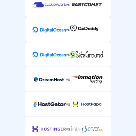
vs
vs
vs
vs
vs
vs