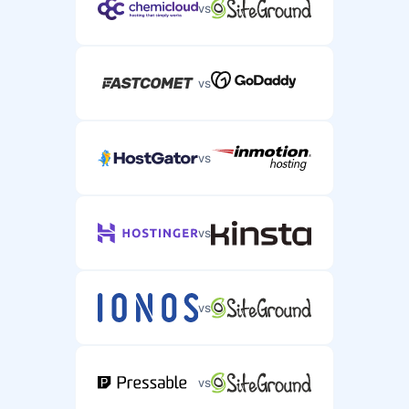
vs
vs
vs
vs
vs
vs