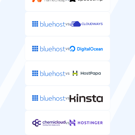
vs
vs
vs
vs
vs