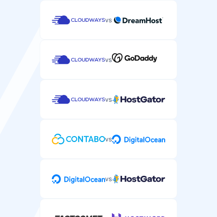
vs
vs
vs
vs
vs