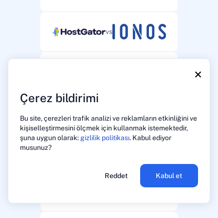
vs
×
vs
Çerez bildirimi
vs
Bu site, çerezleri trafik analizi ve reklamların etkinliğini ve
kişiselleştirmesini ölçmek için kullanmak istemektedir,
şuna uygun olarak:
gizlilik politikası
. Kabul ediyor
musunuz?
vs
Reddet
Kabul et
vs