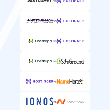
vs
vs
vs
vs
vs
vs