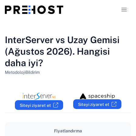
Hosting türleri
InterServer vs Uzay Gemisi
(Ağustos 2026). Hangisi
Karşılaştırmalar
daha iyi?
Kuponlar
319
Metodoloji
Bildirim
Blog
TR
Siteyi ziyaret et
Siteyi ziyaret et
Fiyatlandırma