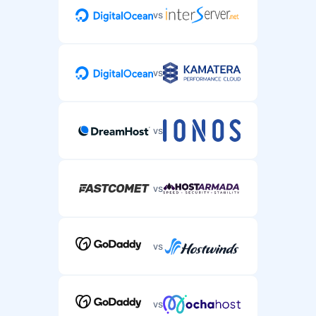
vs
vs
vs
vs
vs
vs