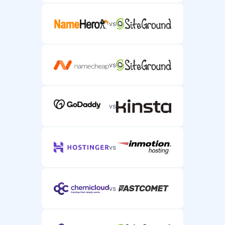
vs
vs
vs
vs
vs