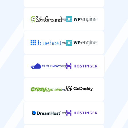
Kişiler
vs
E-posta kişilerini depolamak ve düzenlemek için kişi
yönetim sistemi.
vs
Görevler
Yapılacaklar listesi oluşturmak ve takip etmek için
vs
görev yönetimi özelliği.
vs
vs
Güvenlik