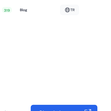
r
Blog
TR
319
Web Hosting
EL - Ελληνικά
vs
unucular
FR - Français
arındırma
KO - 한국어
okmål
PL - Polski
SK - Slovenčina
ка
ZH-CN - 简体中文