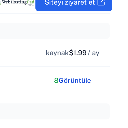
Siteyi ziyaret et
kaynak
$1.99
/ ay
8
Görüntüle