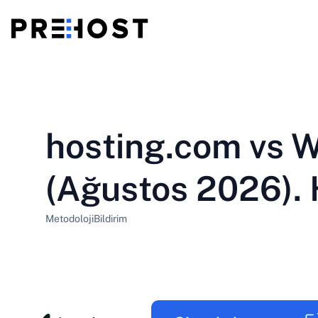
Paylaşımlı Barındırma
BG - Български
CS - Čeština
vs
VPS
hosting.com vs 
EN - English
ES - Español
Ucuz VPS
HU - Magyar
ID - Indonesia
(Ağustos 2026). 
LT - Lietuvių
LV - Latviešu
Metodoloji
Bildirim
PT-BR - Português
PT-PT - Português
SL - Slovenščina
SV - Svenska