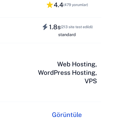
4.4
(479 yorumlar)
1.8s
(213 site test edildi)
standard
Web Hosting,
WordPress Hosting,
VPS
Görüntüle