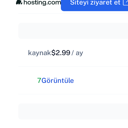
Siteyi ziyaret et
kaynak
$2.99
/ ay
7
Görüntüle