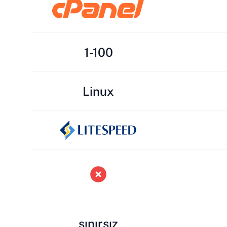
1-100
Linux
sınırsız