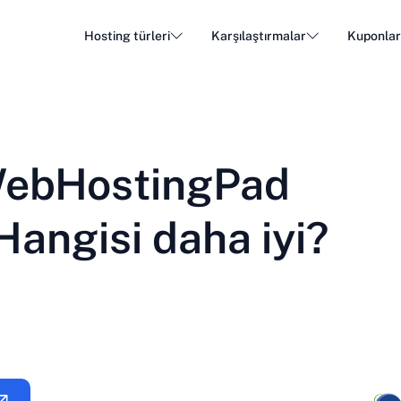
Hosting türleri
Karşılaştırmalar
Kuponla
WordPress Hosting
Ucuz 
DA - Dansk
Popular
DE - Deutsch
vs
vs
Bulut Barındırma
Özel S
Trendy
WebHostingPad
ET - Eesti
FI - Suomi
E-posta Barındırma
Bayi B
Hot
vs
vs
IT - Italiano
JA - 日本語
Hangisi daha iyi?
NL - Nederlands
NO - Norsk b
Tüm türleri gör
Tümünü gör veya yeni oluştur
RO - Română
RU - Русский
TR - Türkçe
UK - Українсь