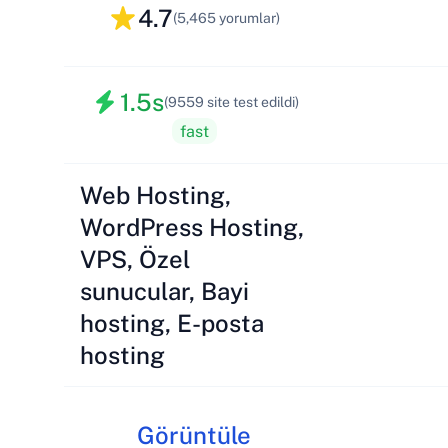
4.7
(5,465 yorumlar)
1.5s
(9559 site test edildi)
fast
Web Hosting,
WordPress Hosting,
VPS, Özel
sunucular, Bayi
hosting, E-posta
hosting
Görüntüle