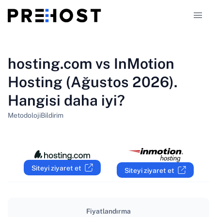
Hosting türleri
hosting.com vs InMotion
Hosting (Ağustos 2026).
Karşılaştırmalar
Hangisi daha iyi?
Kuponlar
319
Metodoloji
Bildirim
Blog
TR
Siteyi ziyaret et
Siteyi ziyaret et
Fiyatlandırma