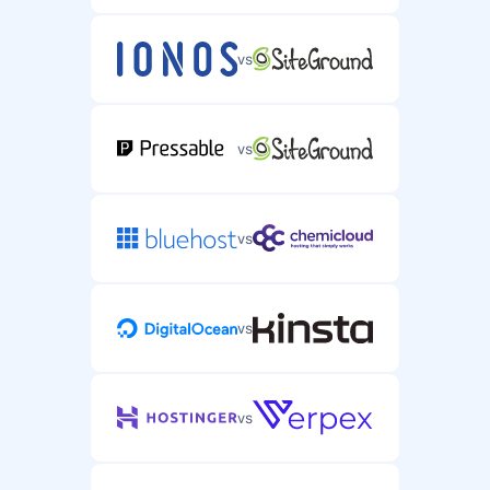
vs
vs
vs
vs
vs