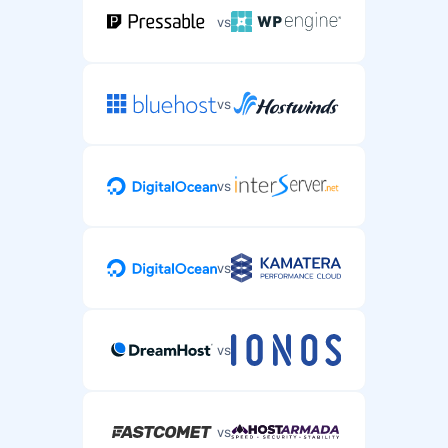
vs
vs
vs
vs
vs
vs