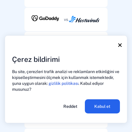
vs
×
vs
Çerez bildirimi
vs
Bu site, çerezleri trafik analizi ve reklamların etkinliğini ve
kişiselleştirmesini ölçmek için kullanmak istemektedir,
şuna uygun olarak:
gizlilik politikası
. Kabul ediyor
musunuz?
vs
Reddet
Kabul et
vs