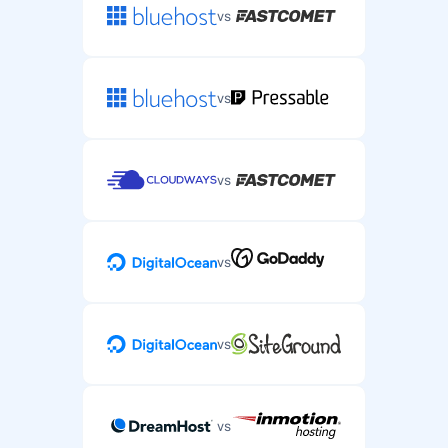
vs
vs
vs
vs
vs
vs