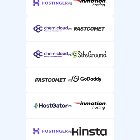
vs
vs
vs
vs
vs
vs