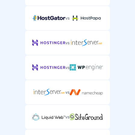
vs
vs
vs
vs
vs