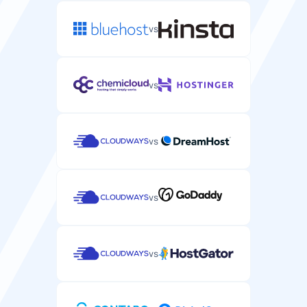
SLA çalışma süresi garantisi
vs
Sunucunuzun çalışma süresini garanti eden hizmet
seviyesi sözleşmesi.
Telefon desteği
Destek
99.9%
99.99%
Karmaşık bayi hosting sorunları için telefon desteği.
vs
E-posta/bilet desteği
SSH/SFTP erişimi
E-posta veya bilet sistemi aracılığıyla WordPress'e özel
Sunucu dosyalarınızı yönetmek ve komutları
destek.
vs
çalıştırmak için güvenli kabuk erişimi.
vs
Canlı sohbet desteği
Otomatik yedekleme
Acil WordPress sorunları için canlı sohbet desteği.
Sunucu verilerinizin ve yapılandırmalarınızın otomatik
vs
yedeklemesi.
her 24 saat