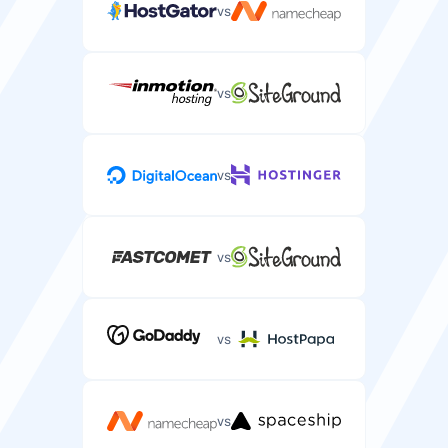
vs
Telefon desteği
Karmaşık sunucu hosting sorunları için telefon desteği.
vs
vs
vs
vs
vs