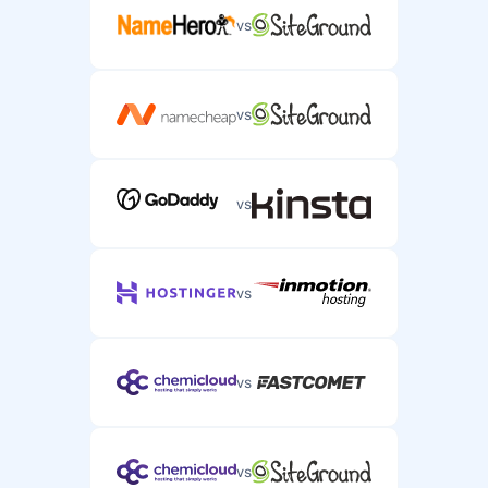
vs
vs
vs
vs
vs
vs