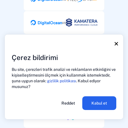
vs
×
vs
Çerez bildirimi
vs
Bu site, çerezleri trafik analizi ve reklamların etkinliğini ve
kişiselleştirmesini ölçmek için kullanmak istemektedir,
şuna uygun olarak:
gizlilik politikası
. Kabul ediyor
musunuz?
vs
Reddet
Kabul et
vs