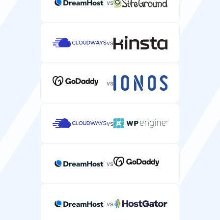
vs
seviyesi sözleşmesi.
99.9%
99%
vs
SSH/SFTP erişimi
Sunucu dosyalarınızı yönetmek ve komutları
çalıştırmak için güvenli kabuk erişimi.
vs
vs
Otomatik yedekleme
Sunucu verilerinizin ve yapılandırmalarınızın otomatik
yedeklemesi.
vs
her 24 saat
her 24 saat
vs
DDoS koruması