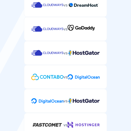
vs
vs
vs
vs
vs
vs