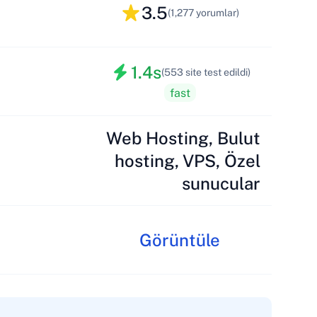
3.5
(1,277 yorumlar)
1.4s
(553 site test edildi)
fast
Web Hosting, Bulut
hosting, VPS, Özel
sunucular
Görüntüle