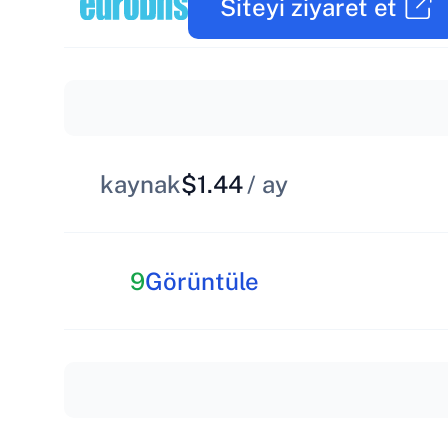
Siteyi ziyaret et
kaynak
$1.44
/ ay
9
Görüntüle