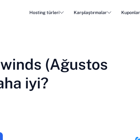
Hosting türleri
Karşılaştırmalar
Kuponla
WordPress Hosting
Ucuz 
DA - Dansk
Popular
DE - Deutsch
vs
vs
Bulut Barındırma
Özel S
Trendy
winds (Ağustos
ET - Eesti
FI - Suomi
E-posta Barındırma
Bayi B
Hot
vs
vs
IT - Italiano
JA - 日本語
ha iyi?
NL - Nederlands
NO - Norsk b
Tüm türleri gör
Tümünü gör veya yeni oluştur
RO - Română
RU - Русский
TR - Türkçe
UK - Українсь