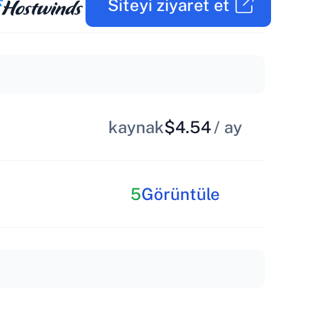
Siteyi ziyaret et
kaynak
$4.54
/ ay
5
Görüntüle