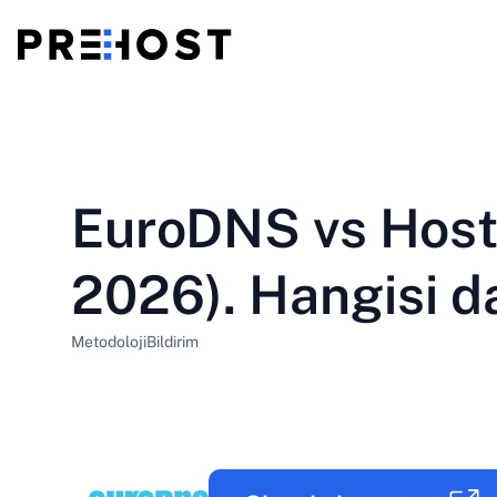
Paylaşımlı Barındırma
BG - Български
CS - Čeština
vs
VPS
EuroDNS vs Host
EN - English
ES - Español
Ucuz VPS
HU - Magyar
ID - Indonesia
2026). Hangisi da
LT - Lietuvių
LV - Latviešu
Metodoloji
Bildirim
PT-BR - Português
PT-PT - Português
SL - Slovenščina
SV - Svenska