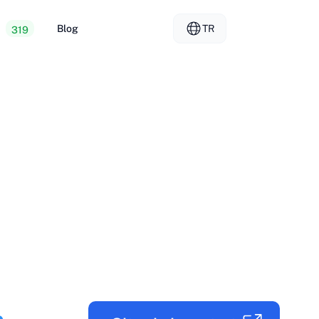
r
Blog
TR
319
Web Hosting
EL - Ελληνικά
vs
unucular
FR - Français
arındırma
KO - 한국어
okmål
PL - Polski
SK - Slovenčina
ка
ZH-CN - 简体中文