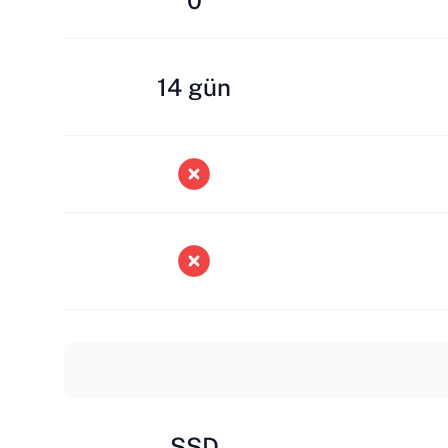
0
14 gün
SSD