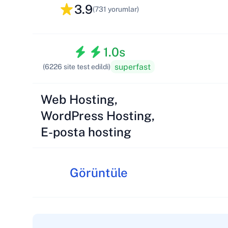
3.9
(731 yorumlar)
1.0s
superfast
(6226 site test edildi)
Web Hosting,
WordPress Hosting,
E-posta hosting
Görüntüle