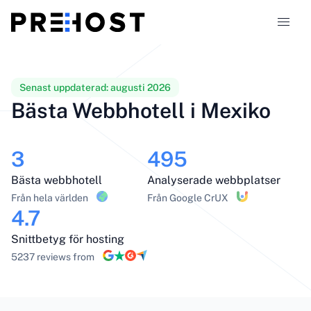
Hostingtyper
Senast uppdaterad:
augusti 2026
Bästa Webbhotell i Mexiko
Jämförelser
3
495
Kuponger
319
Bästa webbhotell
Analyserade webbplatser
Blogg
Från hela världen
Från Google CrUX
4.7
SV
Snittbetyg för hosting
5237 reviews from