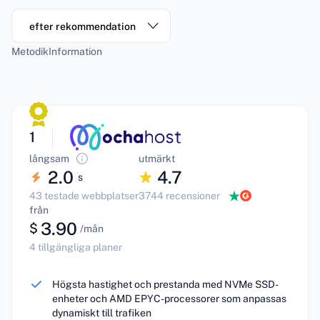
efter rekommendation
Metodik
Information
1
långsam
utmärkt
2.0
4.7
s
43 testade webbplatser
3744 recensioner
från
3.90
$
/mån
4 tillgängliga planer
Högsta hastighet och prestanda med NVMe SSD-
enheter och AMD EPYC-processorer som anpassas
dynamiskt till trafiken