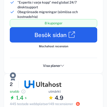
"Expertis i varje kopp" med global 24/7
direktsupport
Obegränsade migreringar (sömlösa och
kostnadsfria)
8 kuponger
Besök sidan
Mochahost recension
Visa planer
2
snabb
utmärkt
1.4
4.9
s
445 testade webbplatser
149 recensioner