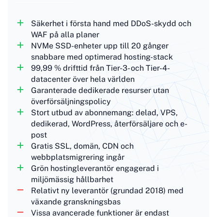
Säkerhet i första hand med DDoS-skydd och
WAF på alla planer
NVMe SSD-enheter upp till 20 gånger
snabbare med optimerad hosting-stack
99,99 % drifttid från Tier-3- och Tier-4-
datacenter över hela världen
Garanterade dedikerade resurser utan
överförsäljningspolicy
Stort utbud av abonnemang: delad, VPS,
dedikerad, WordPress, återförsäljare och e-
post
Gratis SSL, domän, CDN och
webbplatsmigrering ingår
Grön hostingleverantör engagerad i
miljömässig hållbarhet
Relativt ny leverantör (grundad 2018) med
växande granskningsbas
Vissa avancerade funktioner är endast