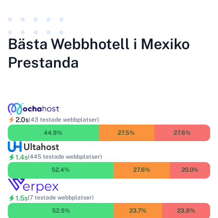
Bästa Webbhotell i Mexiko
Prestanda
2.0s
(43 testade webbplatser)
44.9%
27.5%
27.6%
1.4s
(445 testade webbplatser)
52.4%
27.6%
20.0%
1.5s
(7 testade webbplatser)
52.5%
23.7%
23.8%