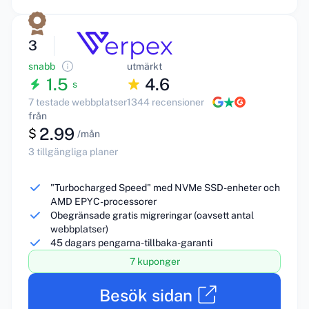
3
snabb
utmärkt
1.5
4.6
s
7 testade webbplatser
1344 recensioner
från
2.99
$
/mån
3 tillgängliga planer
"Turbocharged Speed" med NVMe SSD-enheter och
AMD EPYC-processorer
Obegränsade gratis migreringar (oavsett antal
webbplatser)
45 dagars pengarna-tillbaka-garanti
7 kuponger
Besök sidan