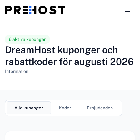
Hostingtyper
6 aktiva kuponger
DreamHost kuponger och
Jämförelser
rabattkoder för augusti 2026
Kuponger
319
Information
Blogg
SV
Alla kuponger
Koder
Erbjudanden