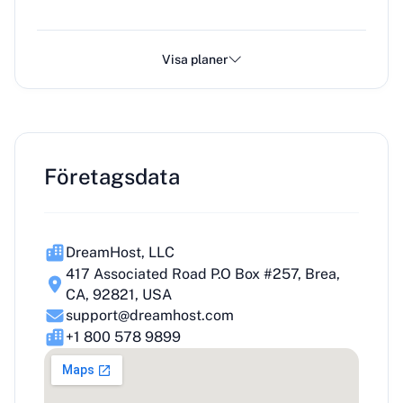
Visa planer
Företagsdata
DreamHost, LLC
417 Associated Road P.O Box #257, Brea,
CA, 92821, USA
support@dreamhost.com
+1 800 578 9899