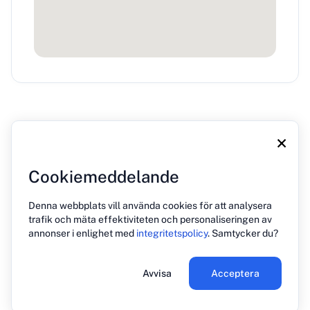
×
Cookiemeddelande
Om oss
Blogg
Tryck på
Kontakt
Integritetspolicy
Denna webbplats vill använda cookies för att analysera
trafik och mäta effektiviteten och personaliseringen av
annonser i enlighet med
integritetspolicy
. Samtycker du?
© 2026 PREHOST. Alla rättigheter förbehållna
Avvisa
Acceptera