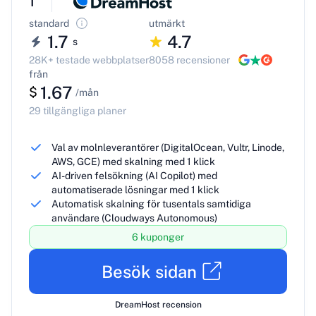
1
standard
utmärkt
1.7
4.7
s
28K+ testade webbplatser
8058 recensioner
från
1.67
$
/mån
29 tillgängliga planer
Val av molnleverantörer (DigitalOcean, Vultr, Linode,
AWS, GCE) med skalning med 1 klick
AI-driven felsökning (AI Copilot) med
automatiserade lösningar med 1 klick
Automatisk skalning för tusentals samtidiga
användare (Cloudways Autonomous)
6 kuponger
Besök sidan
DreamHost recension