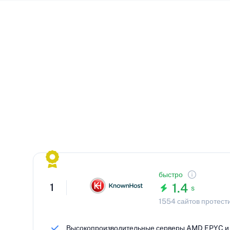
быстро
1.4
1
s
1554 сайтов протест
Высокопроизводительные серверы AMD EPYC и 