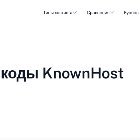
Типы хостинга
Сравнения
Купоны
Хостинг WordPress
Дешев
DA - Dansk
Popular
DE - Deutsch
vs
vs
Облачный хостинг
Выдел
Trendy
ET - Eesti
FI - Suomi
окоды KnownHost
Хостинг электронной почты
Ресел
Hot
vs
vs
IT - Italiano
JA - 日本語
NL - Nederlands
NO - Norsk b
Смотреть все типы
Все сравнения или создать новое
RO - Română
RU - Русский
TR - Türkçe
UK - Українсь