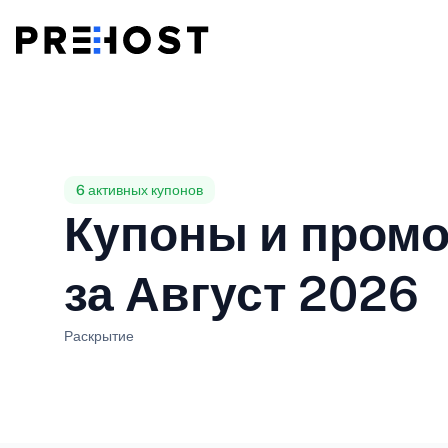
Общий хостинг
BG - Български
CS - Čeština
vs
VPS
EN - English
ES - Español
6 активных купонов
Купоны и пром
Дешевые VPS
HU - Magyar
ID - Indonesia
за Август 2026
LT - Lietuvių
LV - Latviešu
Раскрытие
PT-BR - Português
PT-PT - Português
SL - Slovenščina
SV - Svenska