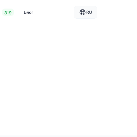
Блог
RU
319
ый веб-хостинг
EL - Ελληνικά
vs
енные серверы
FR - Français
лерский хостинг
KO - 한국어
okmål
PL - Polski
SK - Slovenčina
ка
ZH-CN - 简体中文