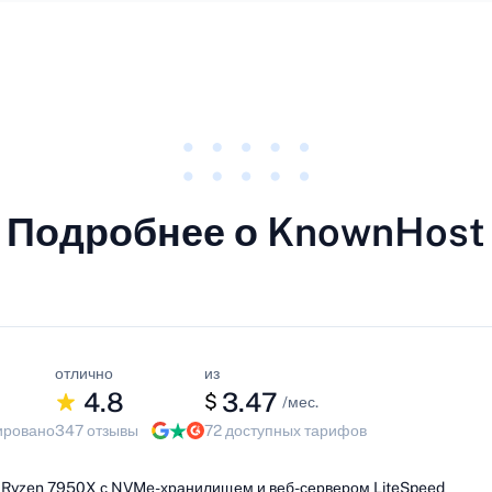
Подробнее о KnownHost
отлично
из
4.8
3.47
$
/мес.
ировано
347 отзывы
72 доступных тарифов
Ryzen 7950X с NVMe-хранилищем и веб-сервером LiteSpeed