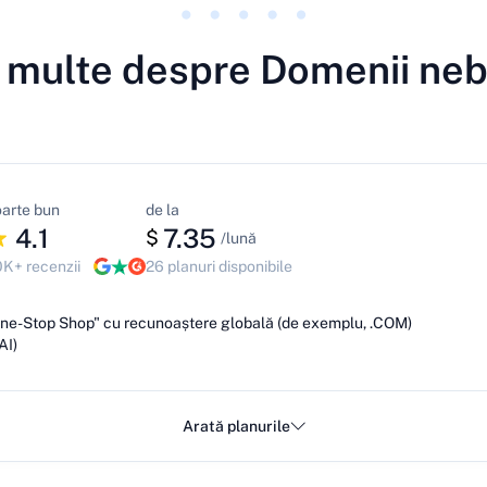
 multe despre Domenii ne
oarte bun
de la
4.1
7.35
$
/lună
0K+ recenzii
26 planuri disponibile
ne-Stop Shop" cu recunoaștere globală (de exemplu, .COM)
AI)
Arată planurile