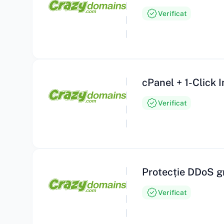
Verificat
cPanel + 1-Click 
Verificat
Protecție DDoS gr
Verificat