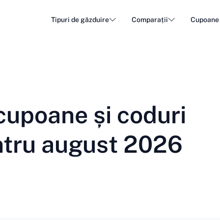
Tipuri de găzduire
Comparații
Cupoane
Gazduire WordPress
Găzdui
DA - Dansk
Popular
DE - Deutsch
vs
vs
Cloud Hosting
Server
Trendy
ET - Eesti
FI - Suomi
upoane și coduri
Gazduire e-mail
Resell
Hot
vs
vs
IT - Italiano
JA - 日本語
ntru august 2026
NL - Nederlands
NO - Norsk b
Vedeți toate tipurile
Vedeți toate sau creați una nouă
RO - Română
RU - Русский
TR - Türkçe
UK - Українсь