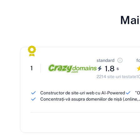
Mai
standard
f
1.8
1
s
2214 site-uri testate
1
Constructor de site-uri web cu AI-Powered
"O
Concentrați-vă asupra domeniilor de nișă (.online,.