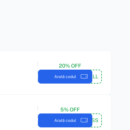
20% OFF
20DNTPAYFLL
Arată codul
5% OFF
JESS
Arată codul