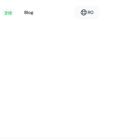
Blog
RO
319
re web ieftină
EL - Ελληνικά
vs
e dedicate
FR - Français
er Hosting
KO - 한국어
okmål
PL - Polski
SK - Slovenčina
ка
ZH-CN - 简体中文