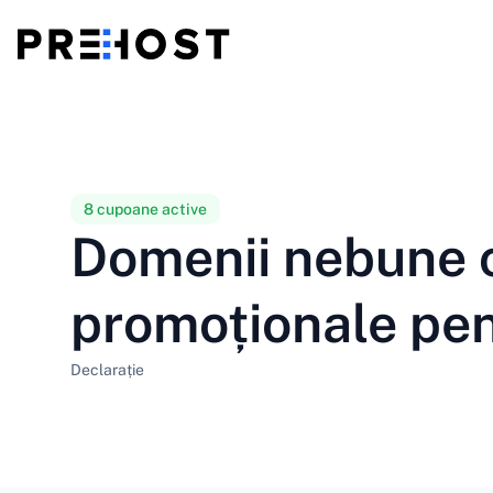
Găzduire partajată
BG - Български
CS - Čeština
vs
VPS
EN - English
ES - Español
8 cupoane active
Domenii nebune c
VPS ieftin
HU - Magyar
ID - Indonesia
promoționale pe
LT - Lietuvių
LV - Latviešu
Declarație
PT-BR - Português
PT-PT - Português
SL - Slovenščina
SV - Svenska