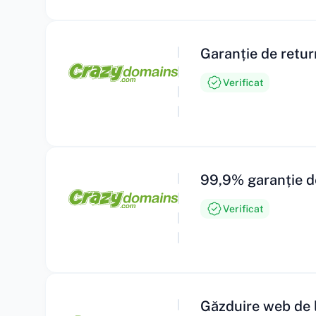
Garanție de return
Verificat
99,9% garanție d
Verificat
Găzduire web de l