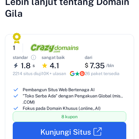
Lebih lanjut tentang Domain
Gila
1
standar
sangat baik
dari
1.8
4.1
7.35
$
s
/bln
2214 situs diuji
10K+ ulasan
26 paket tersedia
Pembangun Situs Web Bertenaga AI
"Toko Serba Ada" dengan Pengakuan Global (mis.,
.COM)
Fokus pada Domain Khusus (.online,.AI)
8 kupon
Kunjungi Situs