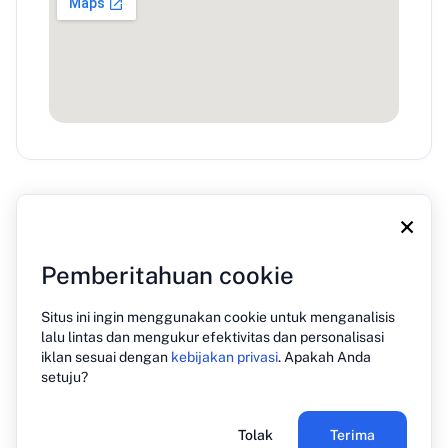
×
Pemberitahuan cookie
Situs ini ingin menggunakan cookie untuk menganalisis
Tentang Kami
Blog
Tekan
Kontak
Kebijakan Privasi
lalu lintas dan mengukur efektivitas dan personalisasi
iklan sesuai dengan
kebijakan privasi
. Apakah Anda
setuju?
© 2026 PREHOST. Hak cipta dilindungi
Tolak
Terima