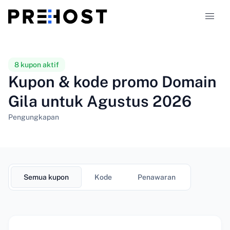
Jenis hosting
8 kupon aktif
Kupon & kode promo Domain
Perbandingan
Gila untuk Agustus 2026
Kupon
319
Pengungkapan
Blog
ID
Semua kupon
Kode
Penawaran