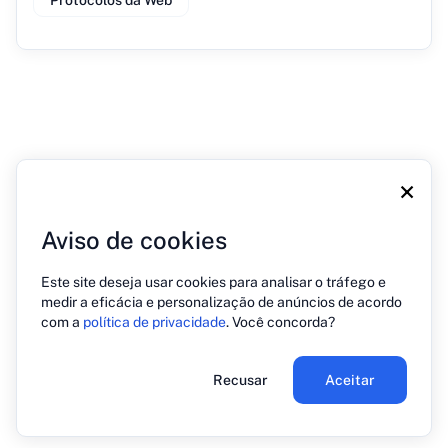
Protocolos da Web
×
Aviso de cookies
Sobre nós
Blog
Imprensa
Contato
Política de privacidade
Este site deseja usar cookies para analisar o tráfego e
medir a eficácia e personalização de anúncios de acordo
com a
política de privacidade
. Você concorda?
© 2026 PREHOST. Todos os direitos reservados
Recusar
Aceitar