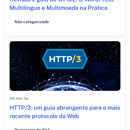
Multilíngue e Multimoeda na Prática
Não categorizado
34 min. ler
HTTP/3: um guia abrangente para o mais
recente protocolo da Web