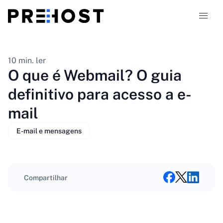
Tipos de hospedagem
10 min. ler
O que é Webmail? O guia
Comparações
definitivo para acesso a e-
mail
Cupons
324
E-mail e mensagens
Blog
PT-BR
Compartilhar