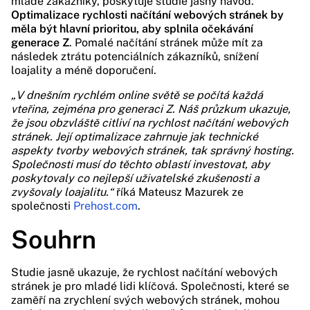
mladé zákazníky, poskytuje studie jasný návod.
Optimalizace rychlosti načítání webových stránek by
měla být hlavní prioritou, aby splnila očekávání
generace Z
. Pomalé načítání stránek může mít za
následek ztrátu potenciálních zákazníků, snížení
loajality a méně doporučení.
„V dnešním rychlém online světě se počítá každá
vteřina, zejména pro generaci Z. Náš průzkum ukazuje,
že jsou obzvláště citliví na rychlost načítání webových
stránek. Její optimalizace zahrnuje jak technické
aspekty tvorby webových stránek, tak správný hosting.
Společnosti musí do těchto oblastí investovat, aby
poskytovaly co nejlepší uživatelské zkušenosti a
zvyšovaly loajalitu.“
říká Mateusz Mazurek ze
společnosti
Prehost.com
.
Souhrn
Studie jasně ukazuje, že rychlost načítání webových
stránek je pro mladé lidi klíčová. Společnosti, které se
zaměří na zrychlení svých webových stránek, mohou