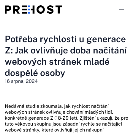
Typy hostingu
Potřeba rychlosti u generace
Z: Jak ovlivňuje doba načítání
Srovnání
webových stránek mladé
Kupóny
319
dospělé osoby
16 srpna, 2024
Blog
CS
Nedávná studie zkoumala, jak rychlost načítání
webových stránek ovlivňuje chování mladých lidí,
konkrétně generace Z (18-29 let). Zjištění ukazují, že pro
tuto věkovou skupinu jsou zásadní rychle se načítající
webové stránky, které ovlivňují jejich nákupní