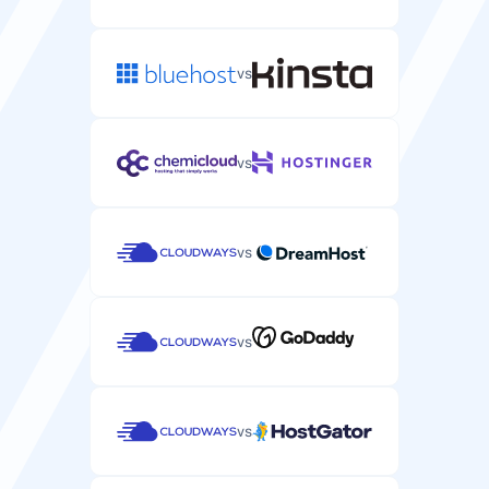
vs
vs
vs
vs
vs