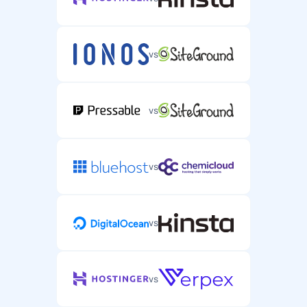
vs
vs
vs
vs
vs