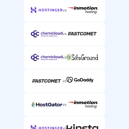
vs
vs
vs
vs
vs
vs