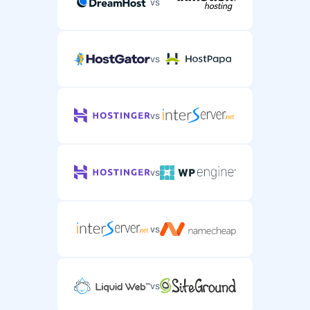
vs
vs
vs
vs
vs
vs