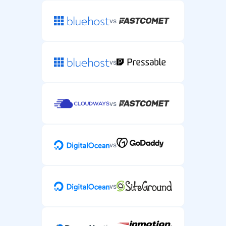
vs
vs
vs
vs
vs