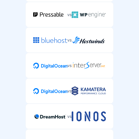
vs
vs
vs
vs
vs