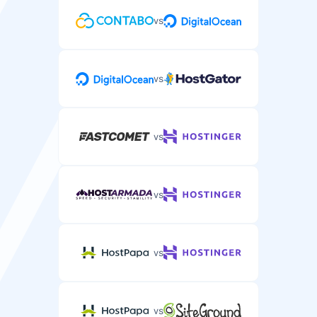
vs
vs
vs
vs
vs
vs