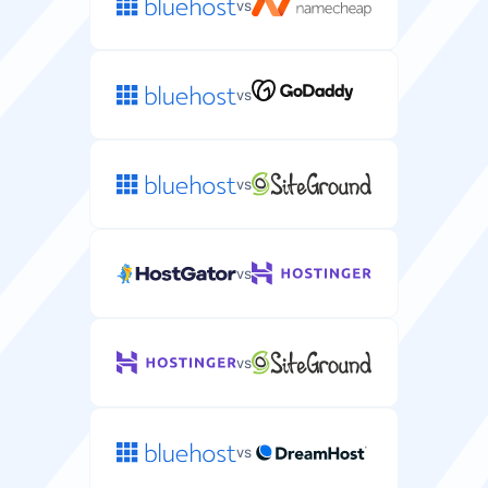
vs
vs
vs
vs
vs
vs