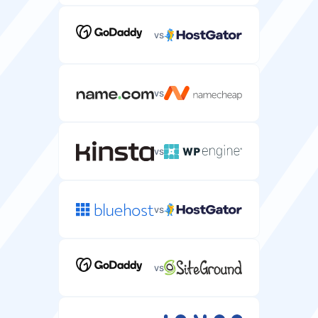
vs
vs
vs
vs
vs