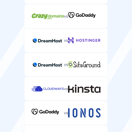
vs
vs
vs
vs
vs