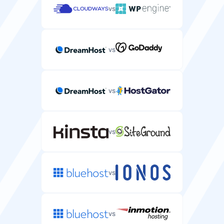
vs
vs
vs
vs
vs
vs