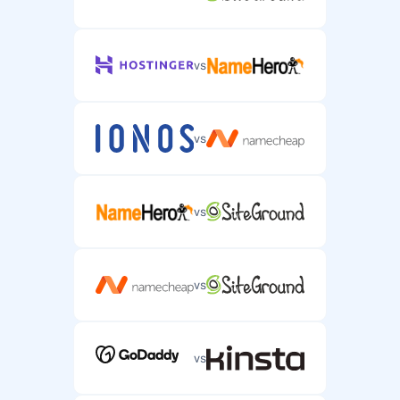
vs
vs
vs
vs
vs