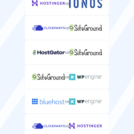
vs
vs
vs
vs
vs
vs