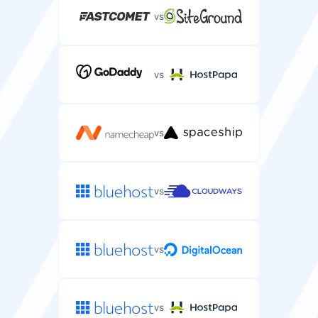
vs
vs
vs
vs
vs
vs