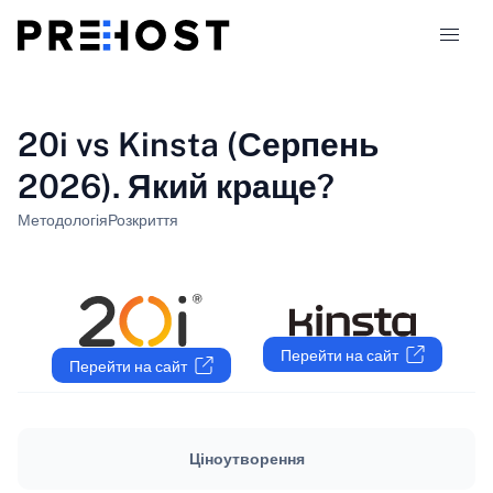
Типи хостингу
20i vs Kinsta (Серпень
2026). Який краще?
Порівняння
Методологія
Розкриття
Купони
319
Блог
Перейти на сайт
Перейти на сайт
UK
Ціноутворення