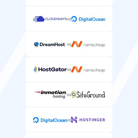
vs
vs
vs
vs
vs