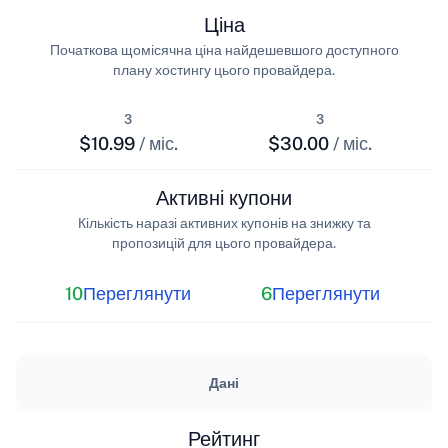
Ціна
Початкова щомісячна ціна найдешевшого доступного
плану хостингу цього провайдера.
з
з
$10.99
/ міс.
$30.00
/ міс.
Активні купони
Кількість наразі активних купонів на знижку та
пропозицій для цього провайдера.
10
Переглянути
6
Переглянути
Дані
Рейтинг