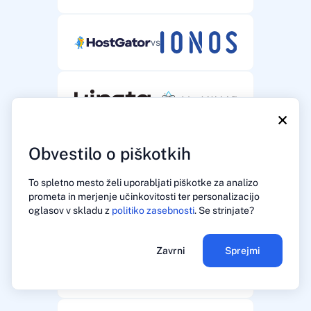
vs
vs
×
Obvestilo o piškotkih
vs
To spletno mesto želi uporabljati piškotke za analizo
prometa in merjenje učinkovitosti ter personalizacijo
oglasov v skladu z
politiko zasebnosti
. Se strinjate?
vs
Zavrni
Sprejmi
vs