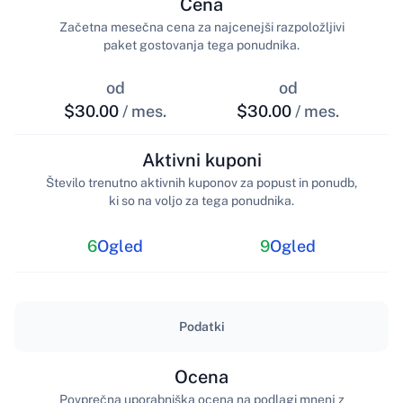
Cena
Začetna mesečna cena za najcenejši razpoložljivi
paket gostovanja tega ponudnika.
od
od
$30.00
/ mes.
$30.00
/ mes.
Aktivni kuponi
Število trenutno aktivnih kuponov za popust in ponudb,
ki so na voljo za tega ponudnika.
6
Ogled
9
Ogled
Podatki
Ocena
Povprečna uporabniška ocena na podlagi mnenj z