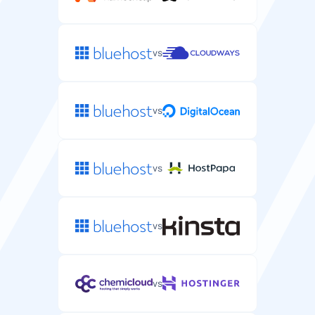
vs
vs
vs
vs
vs