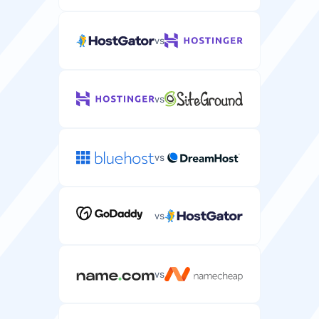
vs
vs
vs
vs
vs