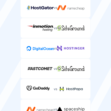
vs
vs
vs
vs
vs
vs