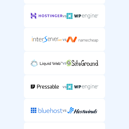
vs
vs
vs
vs
vs