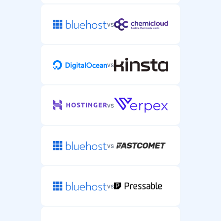
vs
vs
vs
vs
vs