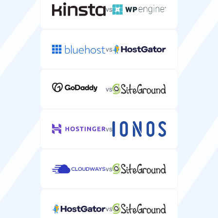
vs
vs
vs
vs
vs
vs