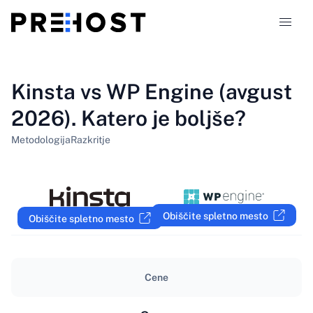
Vrste gostovanja
Kinsta vs WP Engine (avgust
2026). Katero je boljše?
Primerjave
Metodologija
Razkritje
Kuponi
319
Blog
Obiščite spletno mesto
Obiščite spletno mesto
SL
Cene