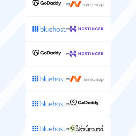
vs
vs
vs
vs
vs
vs