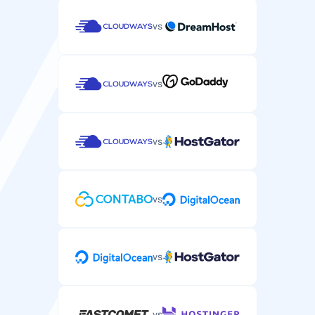
vs
vs
vs
vs
vs
vs