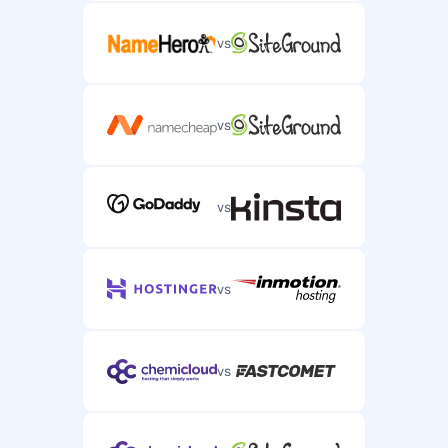
vs
vs
vs
vs
vs