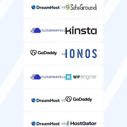
vs
vs
vs
vs
vs
vs