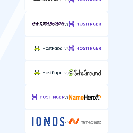
vs
vs
vs
vs
vs