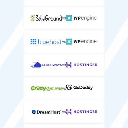
vs
vs
vs
vs
vs