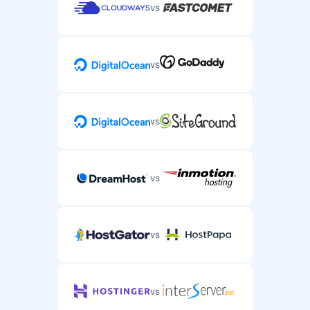
vs
vs
vs
vs
vs
vs