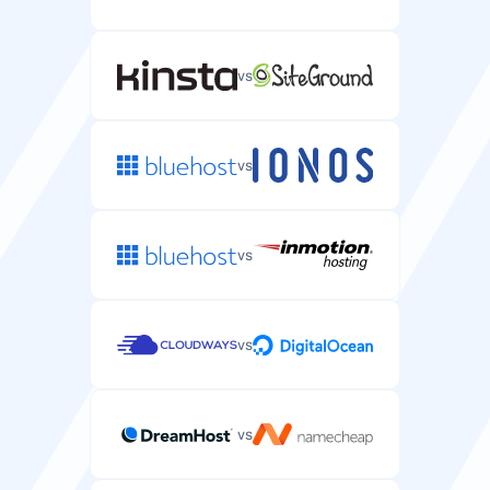
vs
vs
vs
vs
vs