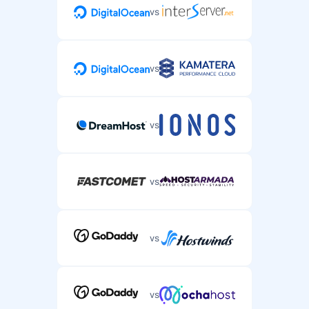
vs
vs
vs
vs
vs
vs