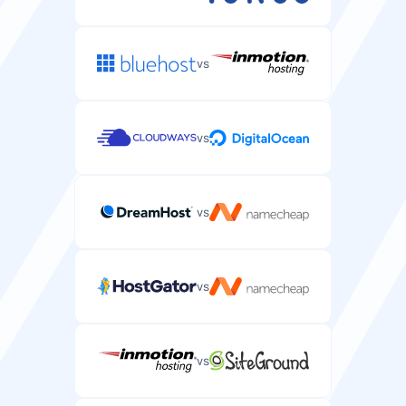
vs
vs
vs
vs
vs