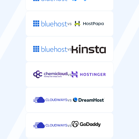
vs
vs
vs
vs
vs