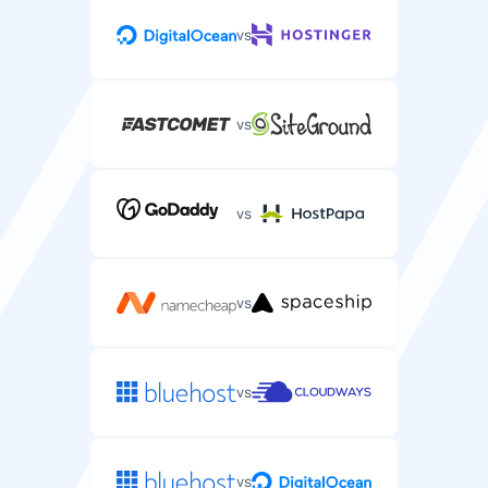
vs
vs
vs
vs
vs
vs