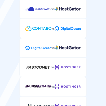
vs
vs
vs
vs
vs
vs