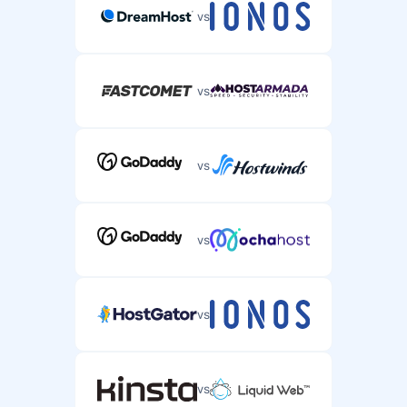
vs
vs
vs
vs
vs
vs