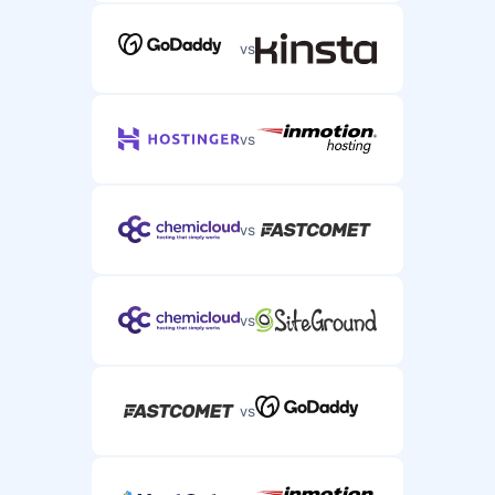
vs
vs
vs
vs
vs