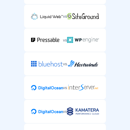
vs
vs
vs
vs
vs