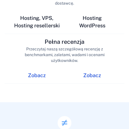
dostawcę.
Hosting, VPS,
Hosting
Hosting resellerski
WordPress
Pełna recenzja
Przeczytaj naszą szczegółową recenzję z
benchmarkami, zaletami, wadami i ocenami
użytkowników.
Zobacz
Zobacz