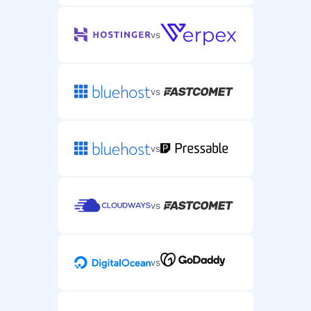
vs
vs
vs
vs
vs