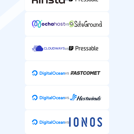
vs
vs
vs
vs
vs