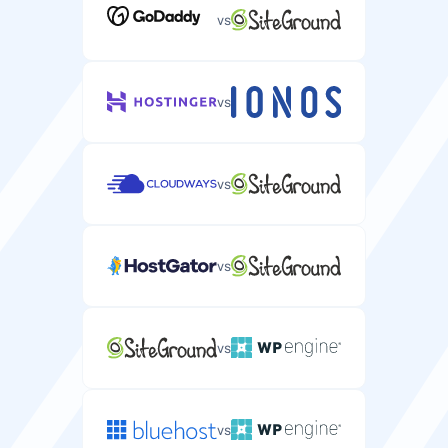
vs
vs
vs
vs
vs
vs