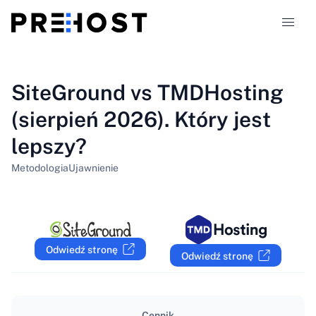
Typy hostingu
SiteGround vs TMDHosting
(sierpień 2026). Który jest
Porównania
lepszy?
Kupony
319
Metodologia
Ujawnienie
Blog
PL
Odwiedź stronę
Odwiedź stronę
Cennik