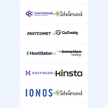
vs
vs
vs
vs
vs