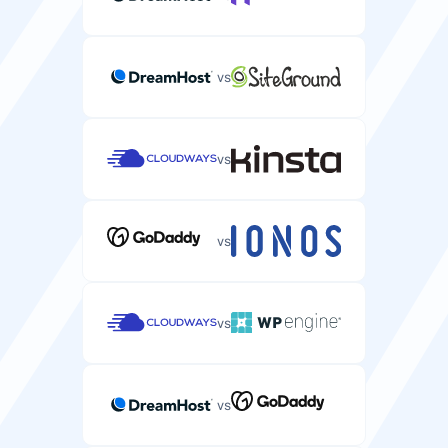
vs
vs
vs
vs
vs