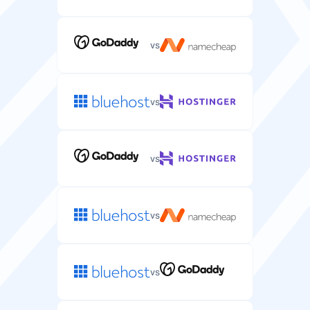
vs
vs
vs
vs
vs