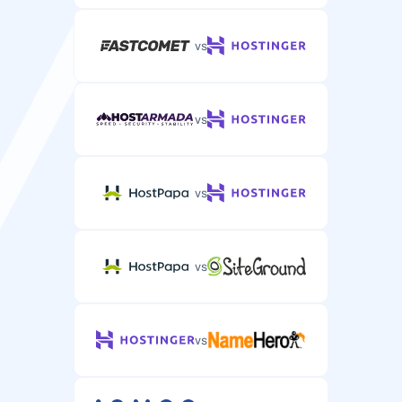
vs
vs
vs
vs
vs