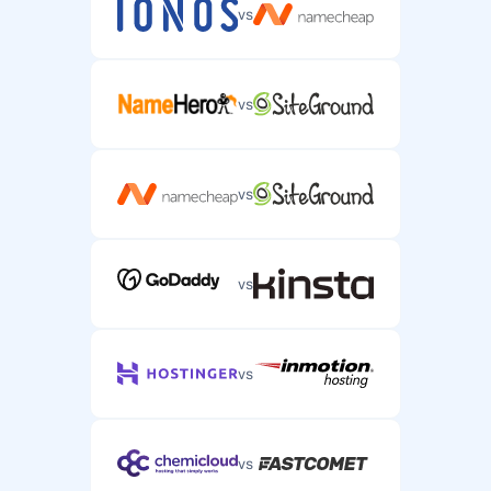
vs
vs
vs
vs
vs
vs