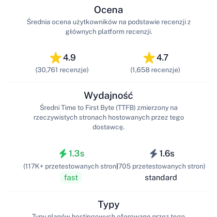
Ocena
Średnia ocena użytkowników na podstawie recenzji z
głównych platform recenzji.
4.9
4.7
(30,761 recenzje)
(1,658 recenzje)
Wydajność
Średni Time to First Byte (TTFB) zmierzony na
rzeczywistych stronach hostowanych przez tego
dostawcę.
1.3s
1.6s
(117K+ przetestowanych stron)
(705 przetestowanych stron)
fast
standard
Typy
Typy planów hostingowych oferowane przez tego