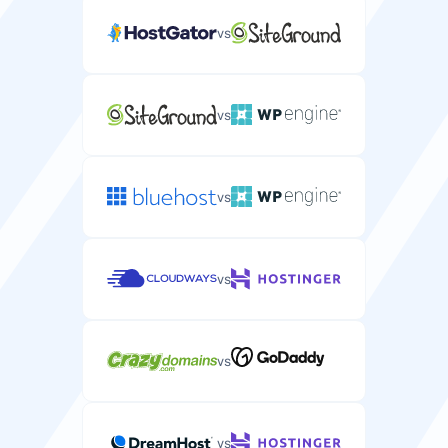
vs
vs
vs
vs
vs
vs