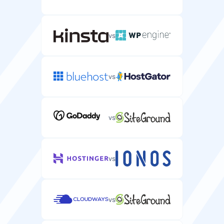
vs
vs
vs
vs
vs