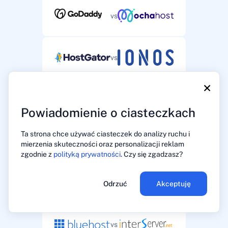
vs
vs
×
vs
Powiadomienie o ciasteczkach
Ta strona chce używać ciasteczek do analizy ruchu i
vs
mierzenia skuteczności oraz personalizacji reklam
zgodnie z
polityką prywatności
. Czy się zgadzasz?
vs
Odrzuć
Akceptuję
vs