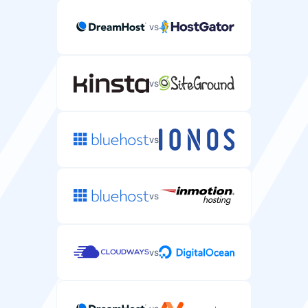
vs
vs
vs
vs
vs