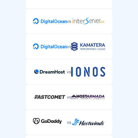
vs
vs
vs
vs
vs