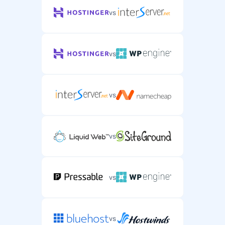
vs
vs
vs
vs
vs
vs