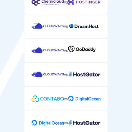
vs
vs
vs
vs
vs
vs