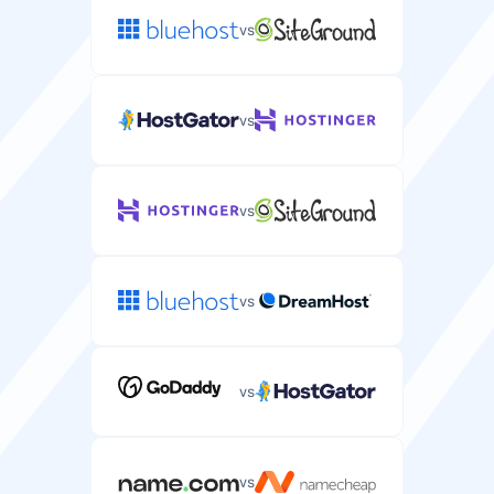
vs
vs
vs
vs
vs
vs