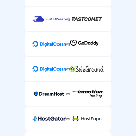
vs
vs
vs
vs
vs