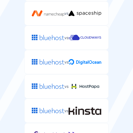
vs
vs
vs
vs
vs