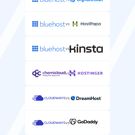
vs
vs
vs
vs
vs