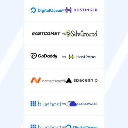
vs
vs
vs
vs
vs
vs