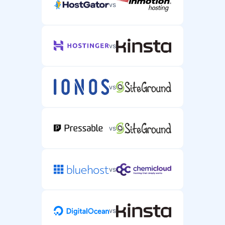
vs
vs
vs
vs
vs
vs