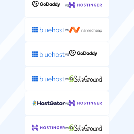
vs
vs
vs
vs
vs
vs