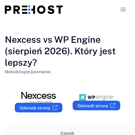
Typy hostingu
Nexcess vs WP Engine
(sierpień 2026). Który jest
Porównania
lepszy?
Kupony
319
Metodologia
Ujawnienie
Blog
PL
Odwiedź stronę
Odwiedź stronę
Cennik