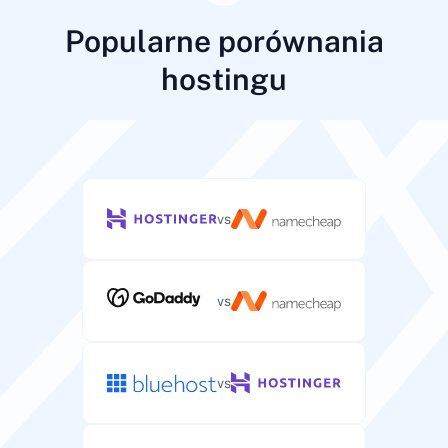
Popularne porównania
hostingu
vs
vs
vs