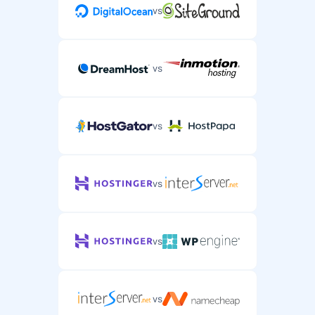
vs
vs
vs
vs
vs
vs