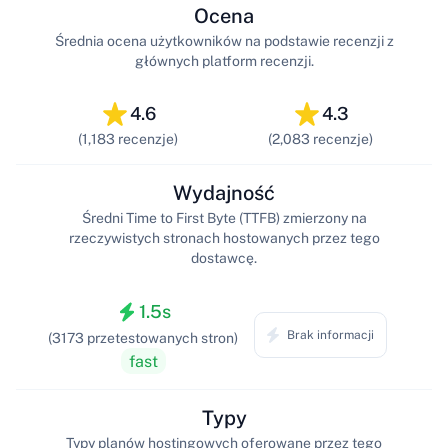
Ocena
Średnia ocena użytkowników na podstawie recenzji z
głównych platform recenzji.
4.6
4.3
(1,183 recenzje)
(2,083 recenzje)
Wydajność
Średni Time to First Byte (TTFB) zmierzony na
rzeczywistych stronach hostowanych przez tego
dostawcę.
1.5s
Brak informacji
(3173 przetestowanych stron)
fast
Typy
Typy planów hostingowych oferowane przez tego