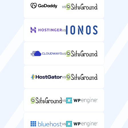
vs
vs
vs
vs
vs
vs