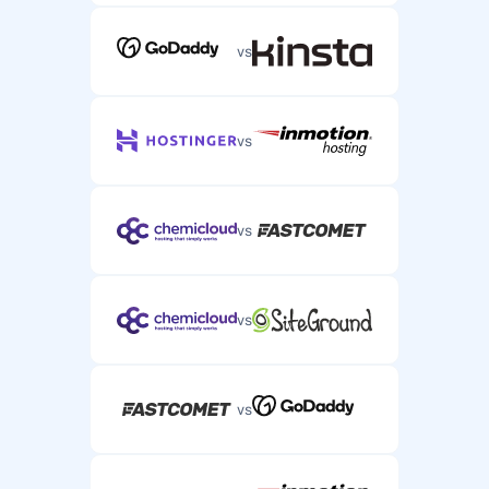
vs
vs
vs
vs
vs