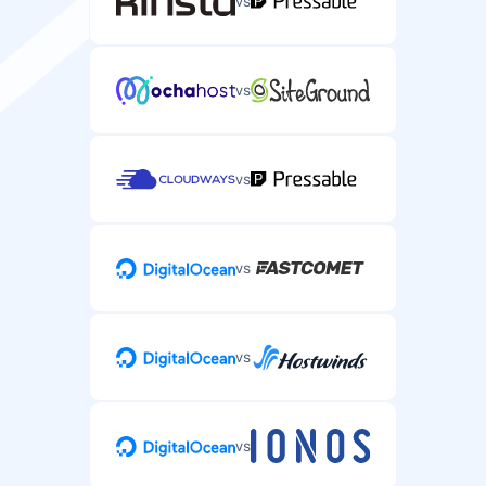
vs
vs
vs
vs
vs
vs