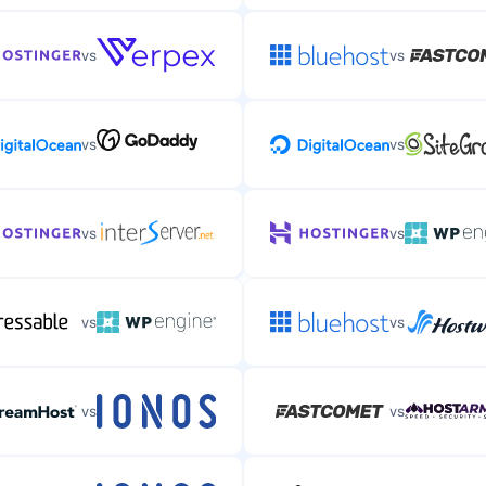
vs
vs
vs
vs
vs
vs
vs
vs
vs
vs