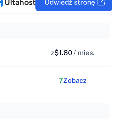
Odwiedź stronę
z
$1.80
/ mies.
7
Zobacz