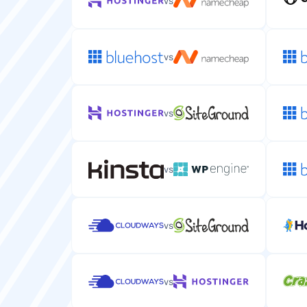
vs
vs
vs
vs
vs
vs