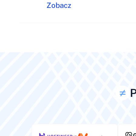
Zobacz
P