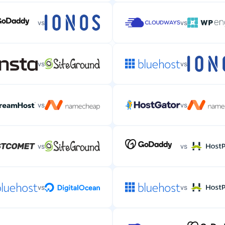
vs
vs
vs
vs
vs
vs
vs
vs
vs
vs