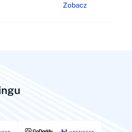
Zobacz
ingu