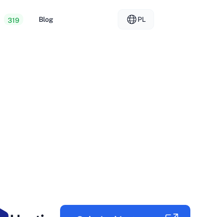
y
Blog
PL
319
osting
EL - Ελληνικά
vs
ry dedykowane
FR - Français
ng dla sprzedawców
KO - 한국어
okmål
PL - Polski
SK - Slovenčina
ка
ZH-CN - 简体中文