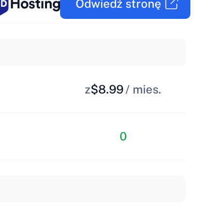
Odwiedź stronę
z
$8.99
/ mies.
0