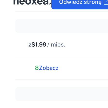
Odwiedź stronę
z
$1.99
/ mies.
8
Zobacz