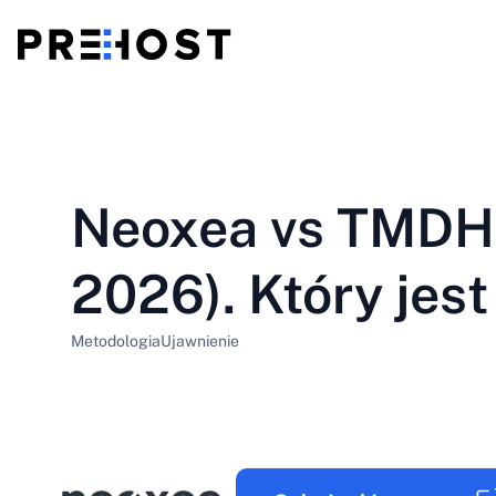
Hosting współdzielony
BG - Български
CS - Čeština
vs
VPS
Neoxea vs TMDHo
EN - English
ES - Español
Tani VPS
HU - Magyar
ID - Indonesia
2026). Który jest
LT - Lietuvių
LV - Latviešu
Metodologia
Ujawnienie
PT-BR - Português
PT-PT - Português
SL - Slovenščina
SV - Svenska