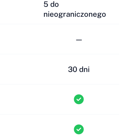
5 do
nieograniczonego
—
30 dni