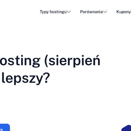
Typy hostingu
Porównania
Kupon
Hosting WordPress
Tani h
DA - Dansk
Popular
DE - Deutsch
vs
vs
Hosting w chmurze
Serwe
Trendy
sting (sierpień
ET - Eesti
FI - Suomi
Hosting poczty e-mail
Hosti
Hot
vs
vs
IT - Italiano
JA - 日本語
 lepszy?
NL - Nederlands
NO - Norsk b
Zobacz wszystkie typy
Zobacz wszystkie lub utwórz nowe
RO - Română
RU - Русский
TR - Türkçe
UK - Українсь