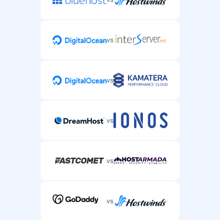
vs
vs
vs
vs
vs