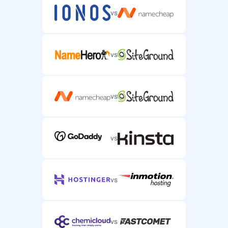
vs
vs
vs
vs
vs
vs