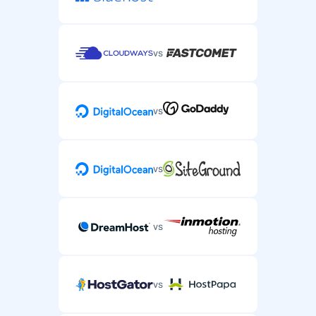
vs
vs
vs
vs
vs