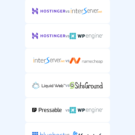
vs
vs
vs
vs
vs
vs