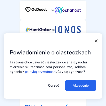
vs
vs
×
vs
Powiadomienie o ciasteczkach
Ta strona chce używać ciasteczek do analizy ruchu i
mierzenia skuteczności oraz personalizacji reklam
vs
zgodnie z
polityką prywatności
. Czy się zgadzasz?
Odrzuć
Akceptuję
vs