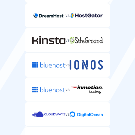
vs
vs
vs
vs
vs