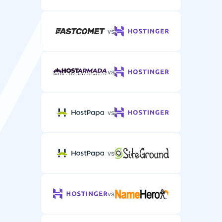
vs
vs
vs
vs
vs