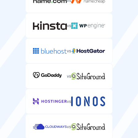
vs
vs
vs
vs
vs
vs