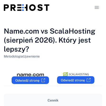
Typy hostingu
Name.com vs ScalaHosting
(sierpień 2026). Który jest
Porównania
lepszy?
Kupony
319
Metodologia
Ujawnienie
Blog
PL
Odwiedź stronę
Odwiedź stronę
Cennik