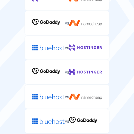
vs
vs
vs
vs
vs