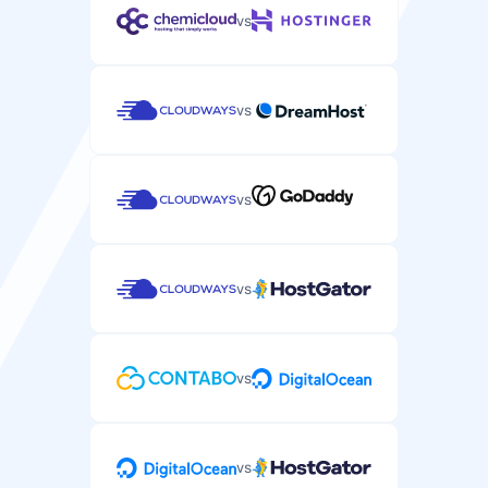
vs
vs
vs
vs
vs
vs