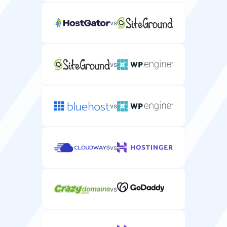
vs
vs
vs
vs
vs