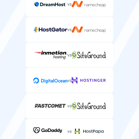
vs
vs
vs
vs
vs
vs