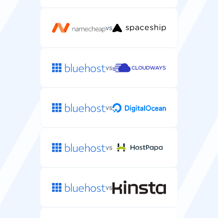
vs
vs
vs
vs
vs