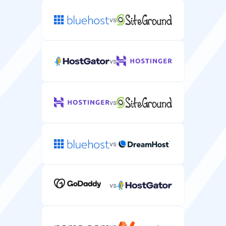
vs
vs
vs
vs
vs