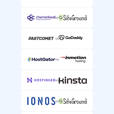
vs
vs
vs
vs
vs