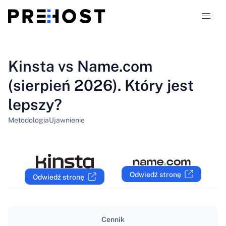
Typy hostingu
Kinsta vs Name.com
(sierpień 2026). Który jest
Porównania
lepszy?
Kupony
319
Metodologia
Ujawnienie
Blog
PL
Odwiedź stronę
Odwiedź stronę
Cennik