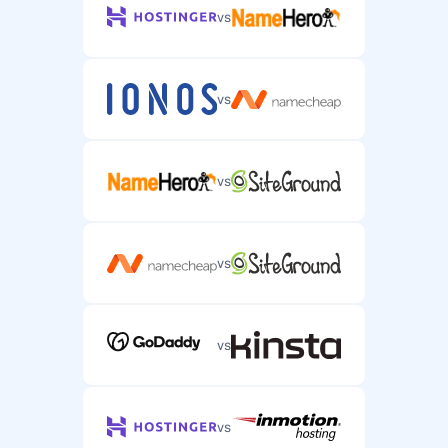
vs
vs
vs
vs
vs
vs