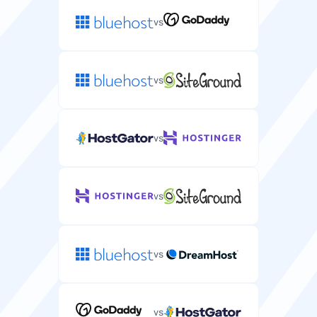
vs
vs
vs
vs
vs
vs