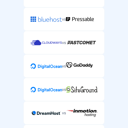
vs
vs
vs
vs
vs