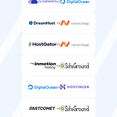
vs
vs
vs
vs
vs
vs