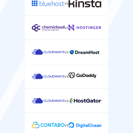
vs
vs
vs
vs
vs
vs