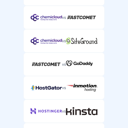
vs
vs
vs
vs
vs