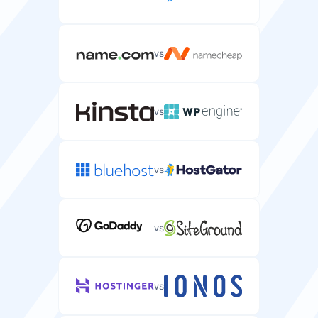
vs
vs
vs
vs
vs