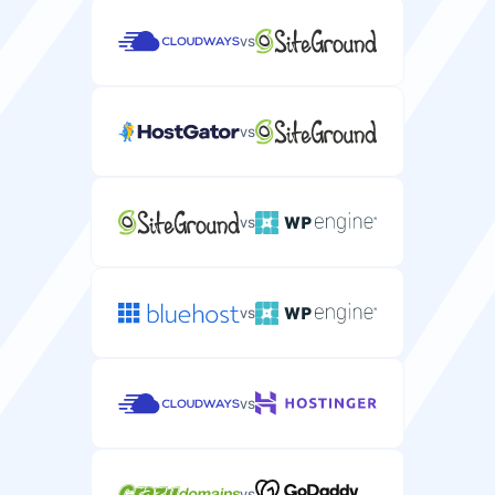
vs
vs
vs
vs
vs
vs