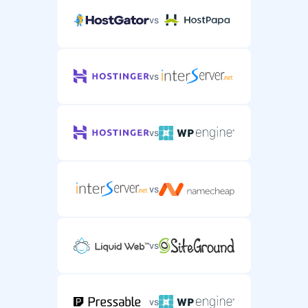
vs
vs
vs
vs
vs
vs