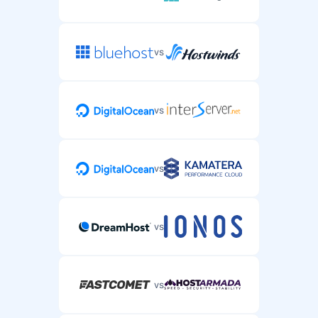
vs
vs
vs
vs
vs