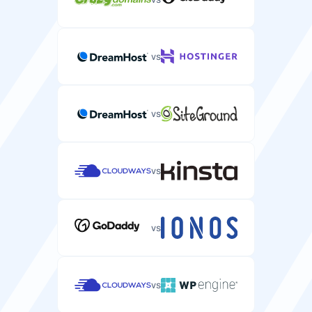
vs
vs
vs
vs
vs