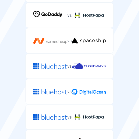
vs
vs
vs
vs
vs