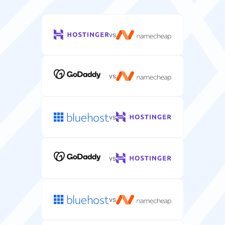
vs
vs
vs
vs
vs