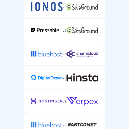
vs
vs
vs
vs
vs
vs