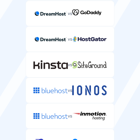
vs
vs
vs
vs
vs