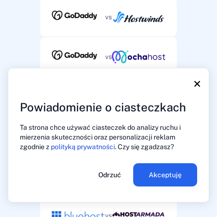
vs
vs
×
vs
Powiadomienie o ciasteczkach
Ta strona chce używać ciasteczek do analizy ruchu i
vs
mierzenia skuteczności oraz personalizacji reklam
zgodnie z
polityką prywatności
. Czy się zgadzasz?
Odrzuć
Akceptuję
vs
vs