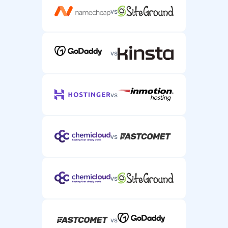
vs
vs
vs
vs
vs
vs