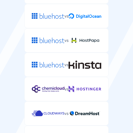
vs
vs
vs
vs
vs