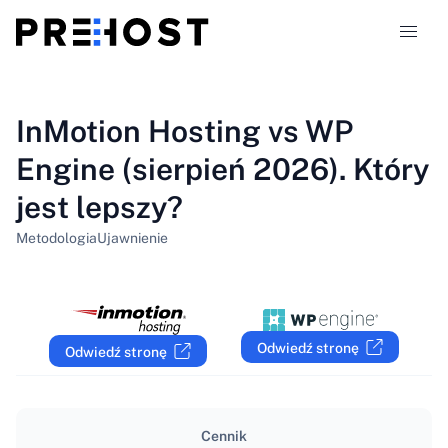
Typy hostingu
InMotion Hosting vs WP
Engine (sierpień 2026). Który
Porównania
jest lepszy?
Kupony
319
Metodologia
Ujawnienie
Blog
PL
Odwiedź stronę
Odwiedź stronę
Cennik