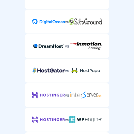
vs
vs
vs
vs
vs