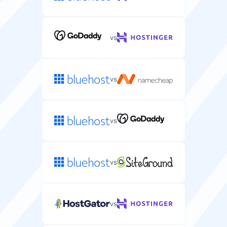
vs
vs
vs
vs
vs