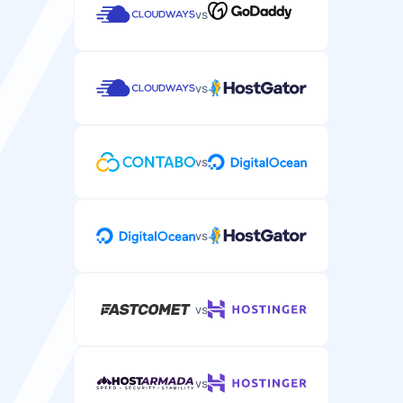
vs
vs
vs
vs
vs
vs