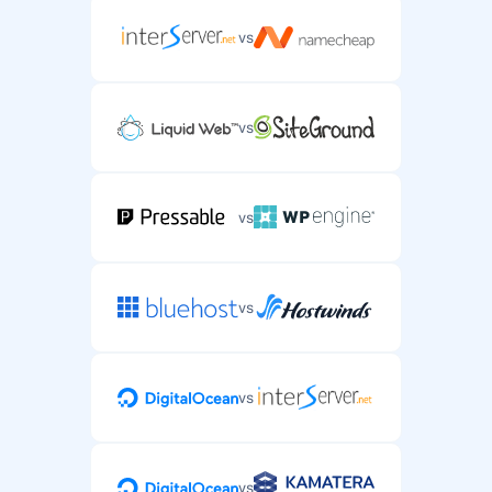
vs
vs
vs
vs
vs
vs