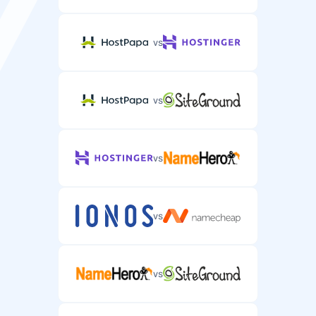
vs
vs
vs
vs
vs