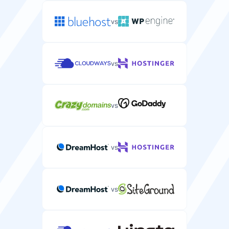
vs
vs
vs
vs
vs