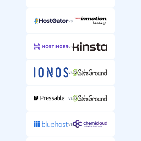
vs
vs
vs
vs
vs