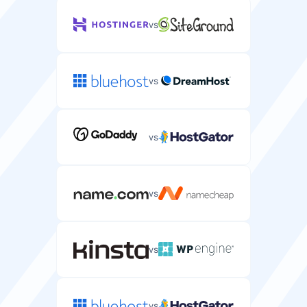
vs
vs
vs
vs
vs
vs