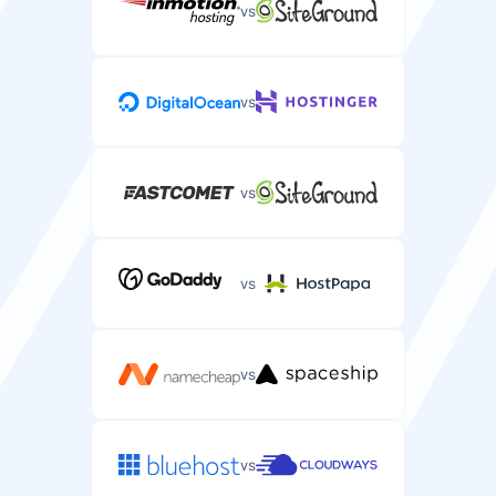
vs
vs
vs
vs
vs
vs