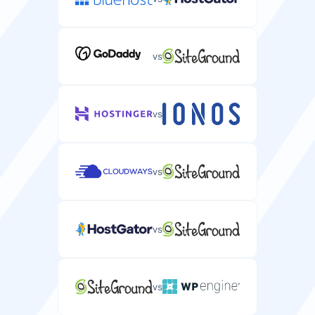
vs
vs
vs
vs
vs