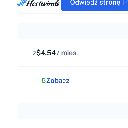
Odwiedź stronę
z
$4.54
/ mies.
5
Zobacz