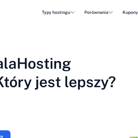
Typy hostingu
Porównania
Kupon
Hosting WordPress
Tani h
DA - Dansk
Popular
DE - Deutsch
vs
vs
Hosting w chmurze
Serwe
Trendy
alaHosting
ET - Eesti
FI - Suomi
Hosting poczty e-mail
Hosti
Hot
vs
vs
IT - Italiano
JA - 日本語
Który jest lepszy?
NL - Nederlands
NO - Norsk b
Zobacz wszystkie typy
Zobacz wszystkie lub utwórz nowe
RO - Română
RU - Русский
TR - Türkçe
UK - Українсь