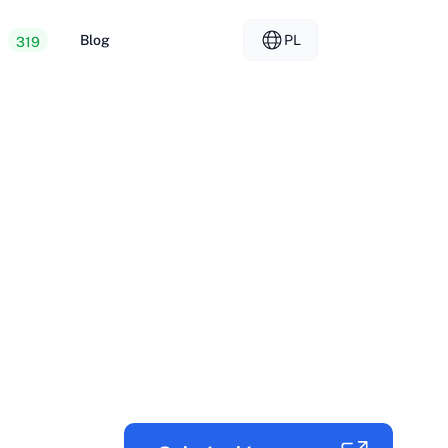
y
Blog
PL
319
osting
EL - Ελληνικά
vs
ry dedykowane
FR - Français
ng dla sprzedawców
KO - 한국어
okmål
PL - Polski
SK - Slovenčina
ка
ZH-CN - 简体中文