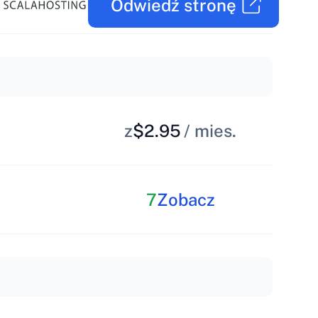
Odwiedź stronę
z
$2.95
/ mies.
7
Zobacz