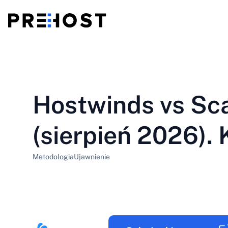
Hosting współdzielony
BG - Български
CS - Čeština
vs
VPS
Hostwinds vs Sc
EN - English
ES - Español
Tani VPS
HU - Magyar
ID - Indonesia
(sierpień 2026). 
LT - Lietuvių
LV - Latviešu
Metodologia
Ujawnienie
PT-BR - Português
PT-PT - Português
SL - Slovenščina
SV - Svenska