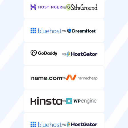
vs
vs
vs
vs
vs
vs