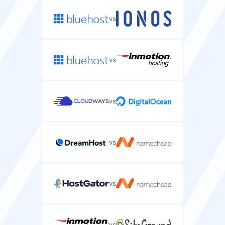
vs
vs
vs
vs
vs
vs