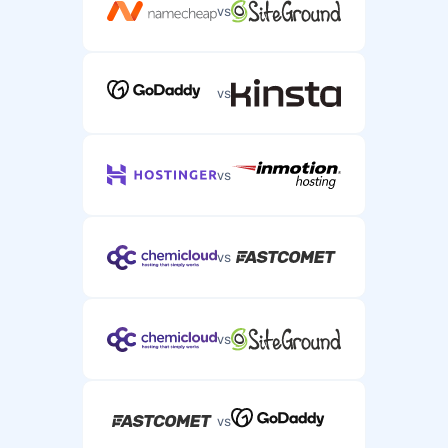
vs
vs
vs
vs
vs
vs