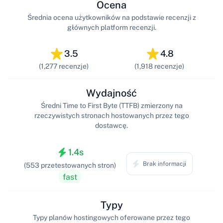
Ocena
Średnia ocena użytkowników na podstawie recenzji z
głównych platform recenzji.
3.5
4.8
(1,277 recenzje)
(1,918 recenzje)
Wydajność
Średni Time to First Byte (TTFB) zmierzony na
rzeczywistych stronach hostowanych przez tego
dostawcę.
1.4s
Brak informacji
(553 przetestowanych stron)
fast
Typy
Typy planów hostingowych oferowane przez tego