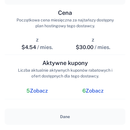
Cena
Początkowa cena miesięczna za najtańszy dostępny
plan hostingowy tego dostawcy.
z
z
$4.54
/ mies.
$30.00
/ mies.
Aktywne kupony
Liczba aktualnie aktywnych kuponów rabatowych i
ofert dostępnych dla tego dostawcy.
5
Zobacz
6
Zobacz
Dane