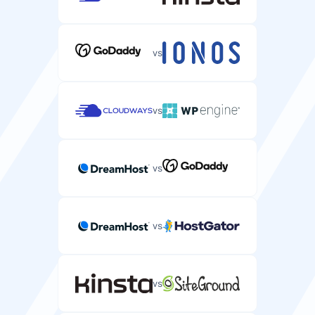
vs
vs
vs
vs
vs