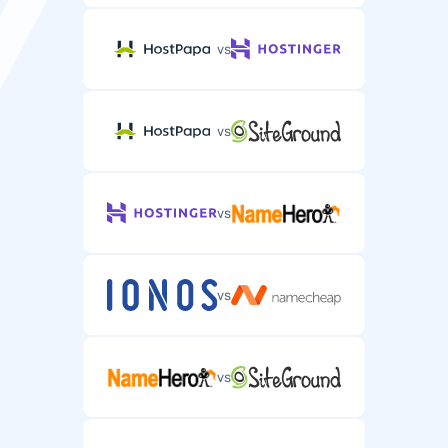
vs
vs
vs
vs
vs