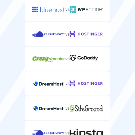
vs
vs
vs
vs
vs
vs