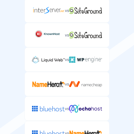
vs
vs
vs
vs
vs
vs