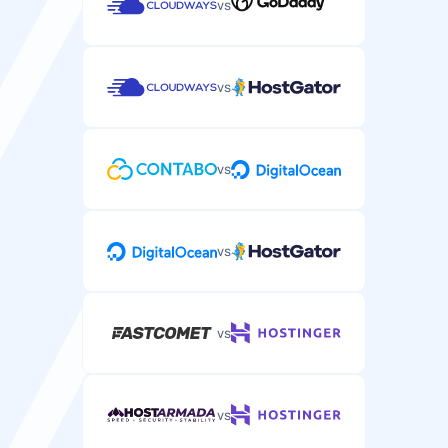
vs
vs
vs
vs
vs
vs