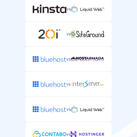
vs
vs
vs
vs
vs
vs