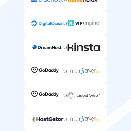
vs
vs
vs
vs
vs