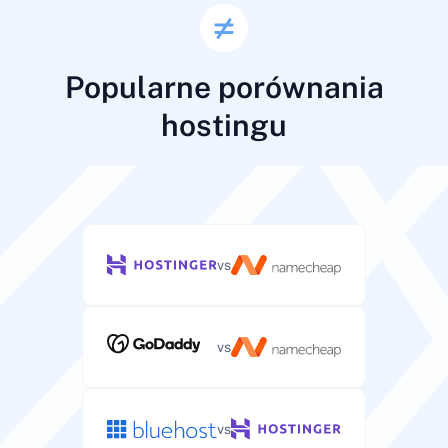
Popularne porównania
hostingu
vs
vs
vs