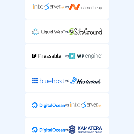
vs
vs
vs
vs
vs
vs