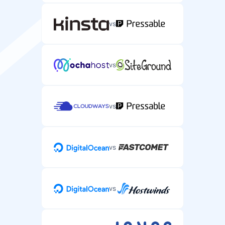
vs
vs
vs
vs
vs