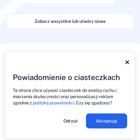
Zobacz wszystkie lub utwórz nowe
×
Powiadomienie o ciasteczkach
O nas
Blog
Prasa
Kontakt
Polityka prywatności
Ta strona chce używać ciasteczek do analizy ruchu i
mierzenia skuteczności oraz personalizacji reklam
zgodnie z
polityką prywatności
. Czy się zgadzasz?
© 2026 PREHOST. Wszelkie prawa zastrzeżone
Odrzuć
Akceptuję