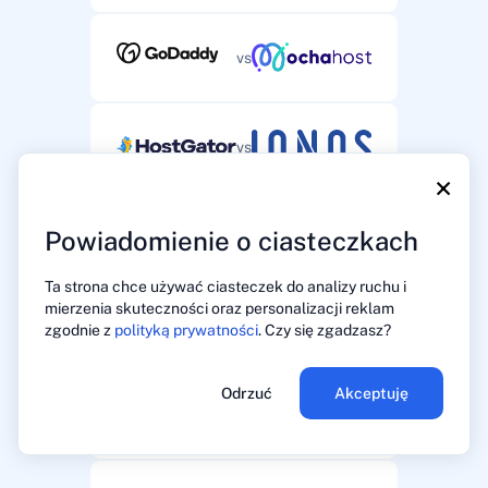
vs
vs
×
Powiadomienie o ciasteczkach
vs
Ta strona chce używać ciasteczek do analizy ruchu i
mierzenia skuteczności oraz personalizacji reklam
vs
zgodnie z
polityką prywatności
. Czy się zgadzasz?
Odrzuć
Akceptuję
vs