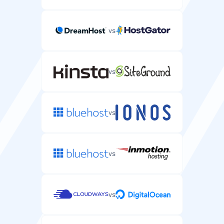
vs
Automatyczne kopie zapasowe
Automatyczne kopie zapasowe danych i konfiguracji
vs
serwera.
co 24 godzin
co 24 godzin
vs
Ochrona DDoS
Ochrona przed atakami DDoS na Twój serwer.
vs
vs
Wsparcie