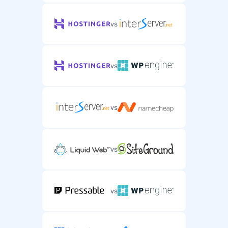
vs
vs
vs
vs
vs