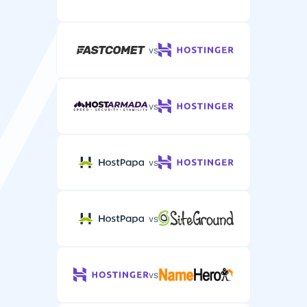
vs
vs
vs
vs
vs