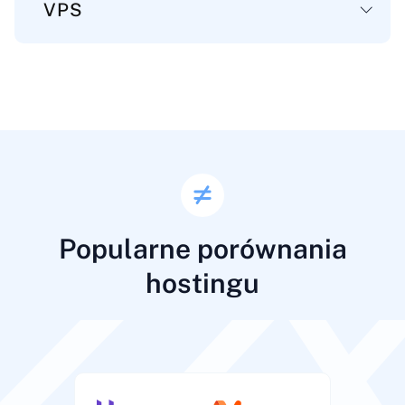
VPS
Główne
Przestrzeń dyskowa
Przestrzeń na pliki, aplikacje i dane serwera.
60-860 GB
80-200 GB
Popularne porównania
Transfer danych
hostingu
Miesięczny limit transferu danych dla ruchu serwera.
2000-10000
250-1500 GB
GB