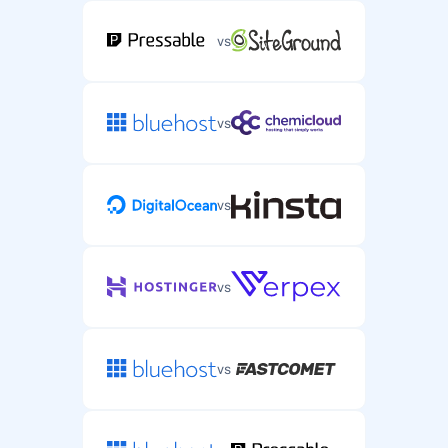
vs
vs
vs
vs
vs