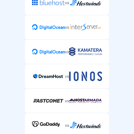
vs
vs
vs
vs
vs
vs