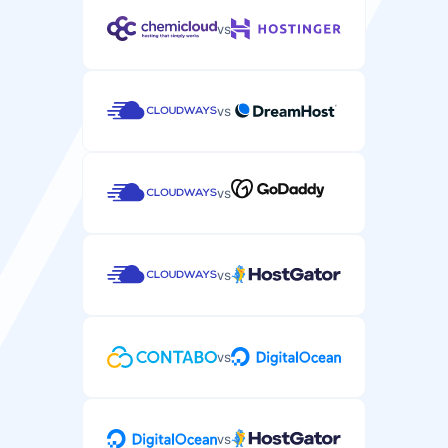
vs
vs
vs
vs
vs
vs