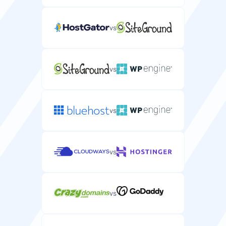
vs
Dostęp VNC
Dostęp VNC do zdalnego pulpitu serwera.
vs
vs
Szybkość
vs
Typ dysku
Typ dysku (HDD, SSD, NVMe) wpływający na
wydajność serwera.
vs
NVMe
SSD