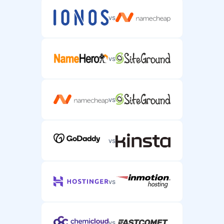
vs
vs
vs
vs
vs
vs