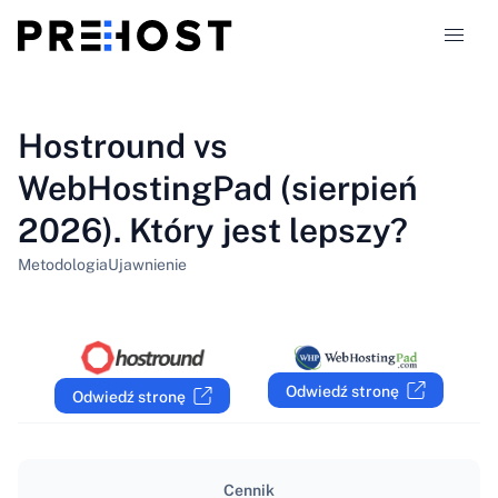
Typy hostingu
Hostround vs
WebHostingPad (sierpień
Porównania
2026). Który jest lepszy?
Kupony
319
Metodologia
Ujawnienie
Blog
PL
Odwiedź stronę
Odwiedź stronę
Cennik