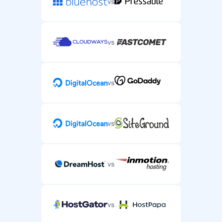
vs
vs
vs
vs
vs
vs