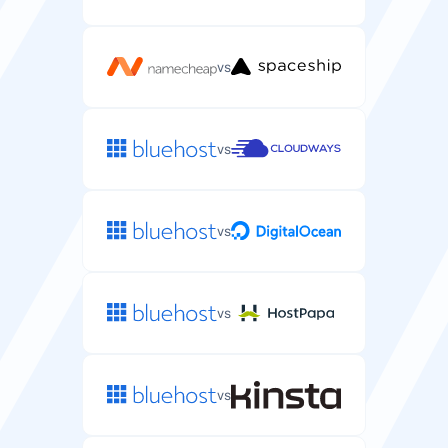
vs
vs
vs
vs
vs