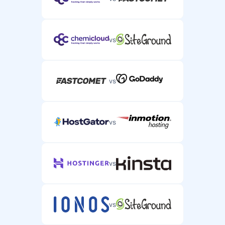
vs
vs
vs
vs
vs