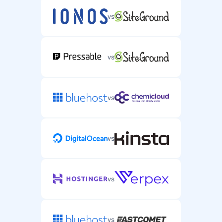
vs
vs
vs
vs
vs
vs