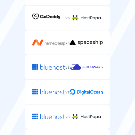
Ochrona DDoS dla infrastruktury hostingu
resellerskiego.
vs
vs
Wsparcie
vs
Wsparcie e-mail/ticket
Wsparcie dedykowane resellerom przez e-mail lub
system ticketowy.
vs
vs
Czat na żywo
Czat na żywo w sprawach hostingu resellerskiego.