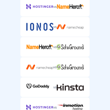
vs
vs
vs
vs
vs
vs