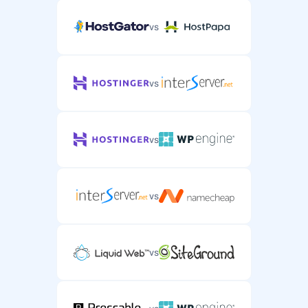
vs
vs
vs
vs
vs