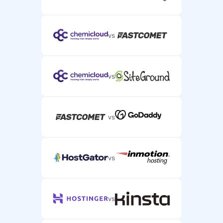
vs
vs
vs
vs
vs