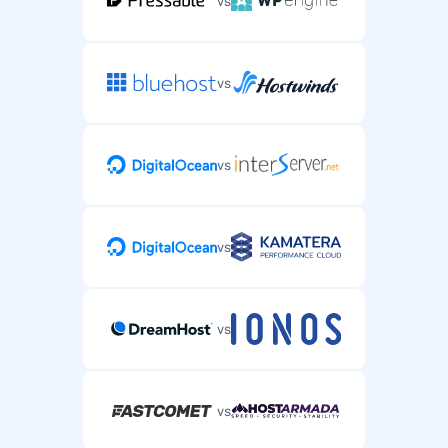
vs
vs
vs
vs
vs
vs