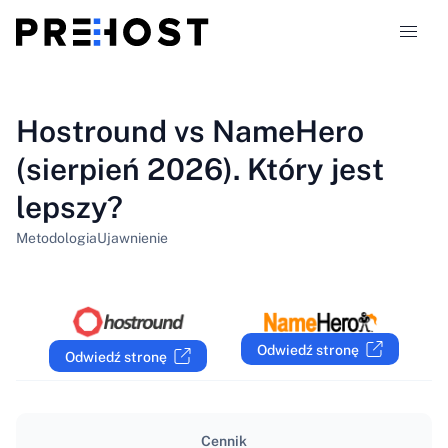
Typy hostingu
Hostround vs NameHero
(sierpień 2026). Który jest
Porównania
lepszy?
Kupony
319
Metodologia
Ujawnienie
Blog
PL
Odwiedź stronę
Odwiedź stronę
Cennik