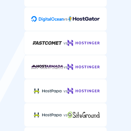
vs
vs
vs
vs
vs