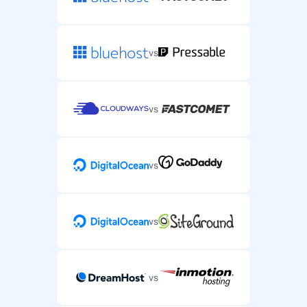
vs
vs
vs
vs
vs